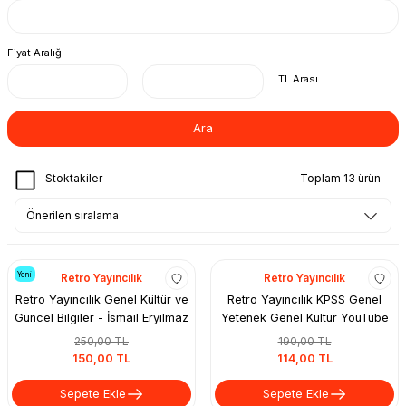
Fiyat Aralığı
TL Arası
Ara
Stoktakiler
Toplam 13 ürün
Retro Yayıncılık
Retro Yayıncılık
Retro Yayıncılık Genel Kültür ve
Retro Yayıncılık KPSS Genel
Güncel Bilgiler - İsmail Eryılmaz
Yetenek Genel Kültür YouTube
Soru Dergisi Çözümlü Aker
250,00 TL
190,00 TL
Kartal, İlker Karabulut, M.Celal
150,00 TL
114,00 TL
Özyıldız, Önay Çepe, İsmail
Eryılmaz
Sepete Ekle
Sepete Ekle