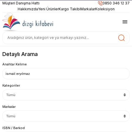
899TL
ve Üzeri Alışverişlerinizde
KARGO BEDAVA
Müşteri Danışma Hattı
0850 346 12 37
Güncel ve Sınav Odaklı Kaynaklar
Hakkımızda
Yeni Ürünler
Kargo Takibi
Markalar
Koleksiyon
Detaylı Arama
Anahtar Kelime
Kategoriler
Markalar
ISBN / Barkod