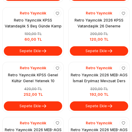
Yeni
Retro Yayıncılık
Retro Yayıncılık
Retro Yayıncılık KPSS
Retro Yayıncılık 2026 KPSS
Vatandaşlık 5 Beş Günde Kamp
Vatandaşlık 26 Deneme
Kitabı - İsmail Eryılmaz
Çözümlü - İsmail Eryılmaz
100,00 TL
200,00 TL
60,00 TL
120,00 TL
Sepete Ekle
Sepete Ekle
Retro Yayıncılık
Retro Yayıncılık
Retro Yayıncılık KPSS Genel
Retro Yayıncılık 2026 MEB-AGS
Kültür Genel Yetenek 10
İsmail Eryılmaz Mevzuat Ders
Deneme Aker Kartal, İlker
Notu
420,00 TL
320,00 TL
Karabulut, M.Celal Özyıldız,
252,00 TL
192,00 TL
Önay Çepe, İsmail Eryılmaz
Sepete Ekle
Sepete Ekle
Retro Yayıncılık
Retro Yayıncılık
Retro Yayıncılık 2026 MEB-AGS
Retro Yayıncılık 2026 MEB-AGS