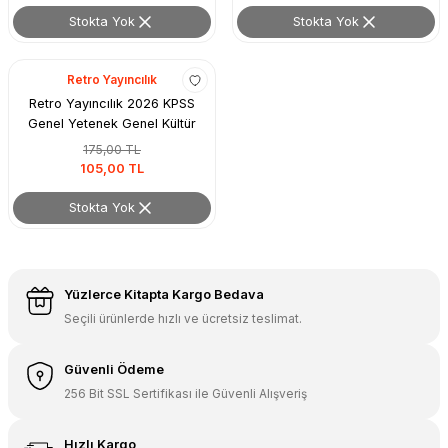
Stokta Yok
Stokta Yok
Retro Yayıncılık
Retro Yayıncılık 2026 KPSS
Genel Yetenek Genel Kültür
Ortaöğretim Ön lisans 500 Soru
175,00 TL
Bankası Aker Kartal, İlker
105,00 TL
Karabulut, Mehmet Celal
Özyıldız, Önay Çepe, İsmail
Stokta Yok
Eryılmaz
Yüzlerce Kitapta Kargo Bedava
Seçili ürünlerde hızlı ve ücretsiz teslimat.
Güvenli Ödeme
256 Bit SSL Sertifikası ile Güvenli Alışveriş
Hızlı Kargo