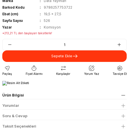
Marka
Data Yayınları
Barkod Kodu
9786257753722
Ebat (cm)
19,5 x 27,5
Sayfa Sayısı
526
Yazar
Komisyon
*213,21 TL den başlayan taksitlerle!
Sepete Ekle
Paylaş
Fiyat Alarmı
Karşılaştır
Yorum Yaz
Tavsiye Et
Ürün Bilgisi
Yorumlar
Soru & Cevap
Taksit Seçenekleri