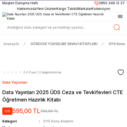
899TL
ve Üzeri Alışverişlerinizde
KARGO BEDAVA
Müşteri Danışma Hattı
0850 346 12 37
Güncel ve Sınav Odaklı Kaynaklar
Hakkımızda
Yeni Ürünler
Kargo Takibi
Markalar
Koleksiyon
Anasayfa
GÖREVDE YÜKSELME SINAVI KİTAPLARI
GYS Konu A
0.0 Puan | 0 değerlendirme
Data Yayınları
Data Yayınları 2025 ÜDS Ceza ve Tevkifevleri CTE
Öğretmen Hazırlık Kitabı
595,00 TL
700,00 TL
%15
Kategori
GYS Konu Anlatımı