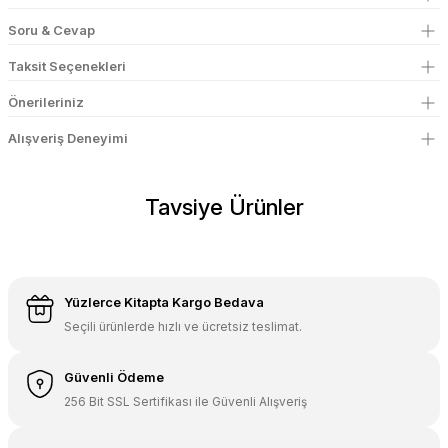
Soru & Cevap
Taksit Seçenekleri
Önerileriniz
Alışveriş Deneyimi
Tavsiye Ürünler
Editör Yayınları
Editör Yayınları LGS Çıkmış Sorular ve Çözümleri
Yüzlerce Kitapta Kargo Bedava
Seçili ürünlerde hızlı ve ücretsiz teslimat.
290,00 TL
188,50 TL
Güvenli Ödeme
Sepete Ekle
256 Bit SSL Sertifikası ile Güvenli Alışveriş
Pegem Yayınları