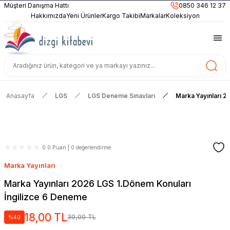
899TL
ve Üzeri Alışverişlerinizde
KARGO BEDAVA
Müşteri Danışma Hattı
0850 346 12 37
Güncel ve Sınav Odaklı Kaynaklar
Hakkımızda
Yeni Ürünler
Kargo Takibi
Markalar
Koleksiyon
Anasayfa
LGS
LGS Deneme Sınavları
Marka Yayınları 2
0.0 Puan | 0 değerlendirme
Marka Yayınları
Marka Yayınları 2026 LGS 1.Dönem Konuları
İngilizce 6 Deneme
18,00 TL
30,00 TL
%40