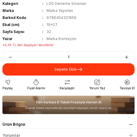
Kategori
LGS Deneme Sınavları
Marka
Marka Yayınları
Barkod Kodu
9786454321656
Ebat (cm)
19*27
Sayfa Sayısı
32
Yazar
Marka Komisyon
*6,45 TL den başlayan taksitlerle!
Sepete Ekle
Paylaş
Fiyat Alarmı
Karşılaştır
Yorum Yaz
Tavsiye Et
Ürün Bilgisi
Yorumlar