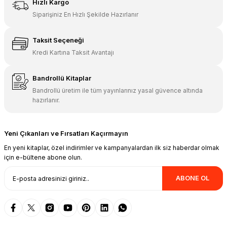
Pegem Akademi LGS Din Kültürü ve Ahlak Bilgisi Tamamı Çözümlü Soru
Hızlı Kargo
Siparişiniz En Hızlı Şekilde Hazırlanır
260,00 TL
156,00 TL
Taksit Seçeneği
Kredi Kartına Taksit Avantajı
Sepete Ekle
Pegem Yayınları
Bandrollü Kitaplar
Pegem Akademi LGS Fen Bilimleri Tamamı Çözümlü Soru Bankası
Bandrollü üretim ile tüm yayınlarınız yasal güvence altında
hazırlanır.
385,00 TL
231,00 TL
Yeni Çıkanları ve Fırsatları Kaçırmayın
Sepete Ekle
En yeni kitaplar, özel indirimler ve kampanyalardan ilk siz haberdar olmak
için e-bültene abone olun.
Pegem Yayınları
Pegem Akademi LGS Din Kültürü ve Ahlak Bilgisi Ders İşleme Föyü
ABONE OL
205,00 TL
123,00 TL