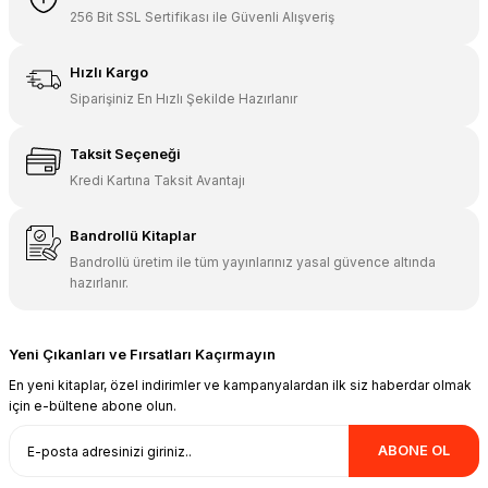
256 Bit SSL Sertifikası ile Güvenli Alışveriş
Data Yayınları
Data Yayınları ALES Tamamı Çözümlü 7 Deneme Sınavı
Hızlı Kargo
Siparişiniz En Hızlı Şekilde Hazırlanır
300,00 TL
195,00 TL
Taksit Seçeneği
Kredi Kartına Taksit Avantajı
Sepete Ekle
Bandrollü Kitaplar
Bandrollü üretim ile tüm yayınlarınız yasal güvence altında
hazırlanır.
Yeni Çıkanları ve Fırsatları Kaçırmayın
En yeni kitaplar, özel indirimler ve kampanyalardan ilk siz haberdar olmak
için e-bültene abone olun.
ABONE OL