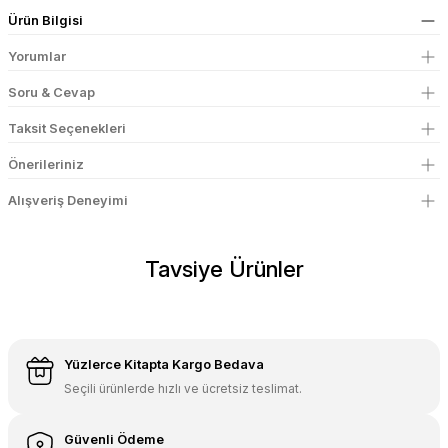
Ürün Bilgisi
Yorumlar
Soru & Cevap
Taksit Seçenekleri
Önerileriniz
Alışveriş Deneyimi
Tavsiye Ürünler
Data Yayınları
Data Yayınları 2026 ALES Tamamı Çözümlü Soru Bankası
Yüzlerce Kitapta Kargo Bedava
Seçili ürünlerde hızlı ve ücretsiz teslimat.
550,00 TL
357,50 TL
Güvenli Ödeme
Sepete Ekle