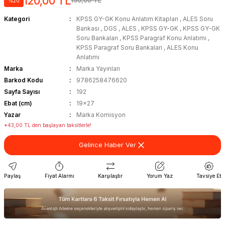
120,00 TL
150,00 TL
%20
Kategori
KPSS GY-GK Konu Anlatım Kitapları
,
ALES Soru
Bankası
,
DGS
,
ALES
,
KPSS GY-GK
,
KPSS GY-GK
Soru Bankaları
,
KPSS Paragraf Konu Anlatımı
,
KPSS Paragraf Soru Bankaları
,
ALES Konu
Anlatımı
Marka
Marka Yayınları
Barkod Kodu
9786258476620
Sayfa Sayısı
192
Ebat (cm)
19x27
Yazar
Marka Komisyon
*43,00 TL den başlayan taksitlerle!
Gelince Haber Ver
Paylaş
Fiyat Alarmı
Karşılaştır
Yorum Yaz
Tavsiye Et