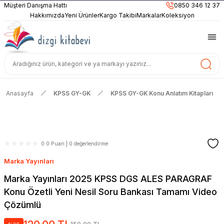
899TL
ve Üzeri Alışverişlerinizde
KARGO BEDAVA
Müşteri Danışma Hattı
0850 346 12 37
Güncel ve Sınav Odaklı Kaynaklar
Hakkımızda
Yeni Ürünler
Kargo Takibi
Markalar
Koleksiyon
Anasayfa
KPSS GY-GK
KPSS GY-GK Konu Anlatım Kitapları
0.0 Puan | 0 değerlendirme
Marka Yayınları
Marka Yayınları 2025 KPSS DGS ALES PARAGRAF
Konu Özetli Yeni Nesil Soru Bankası Tamamı Video
Çözümlü