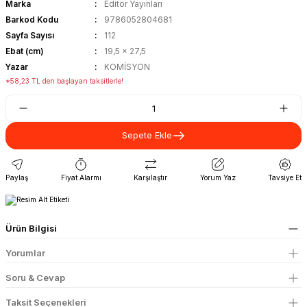
Marka
Editör Yayınları
Barkod Kodu
9786052804681
Sayfa Sayısı
112
Ebat (cm)
19,5 x 27,5
Yazar
KOMİSYON
*58,23 TL den başlayan taksitlerle!
Sepete Ekle
Paylaş
Fiyat Alarmı
Karşılaştır
Yorum Yaz
Tavsiye Et
Ürün Bilgisi
Yorumlar
Soru & Cevap
Taksit Seçenekleri