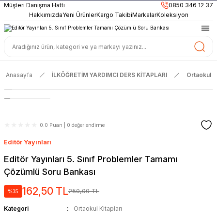
899TL
ve Üzeri Alışverişlerinizde
KARGO BEDAVA
Müşteri Danışma Hattı
0850 346 12 37
Güncel ve Sınav Odaklı Kaynaklar
Hakkımızda
Yeni Ürünler
Kargo Takibi
Markalar
Koleksiyon
Anasayfa
İLKÖĞRETİM YARDIMCI DERS KİTAPLARI
Ortaokul Ki
0.0 Puan | 0 değerlendirme
Editör Yayınları
Editör Yayınları 5. Sınıf Problemler Tamamı
Çözümlü Soru Bankası
162,50 TL
250,00 TL
%35
Kategori
Ortaokul Kitapları