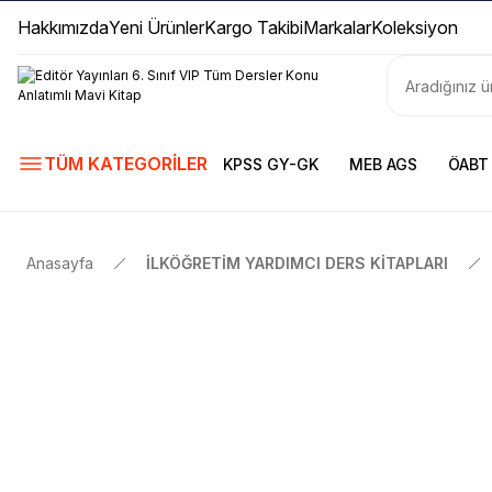
Hakkımızda
Yeni Ürünler
Kargo Takibi
Markalar
Koleksiyon
TÜM KATEGORİLER
KPSS GY-GK
MEB AGS
ÖABT
Anasayfa
İLKÖĞRETİM YARDIMCI DERS KİTAPLARI