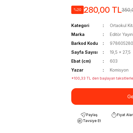
280,00 TL
350,
%20
Kategori
Ortaokul Kit
Marka
Editör Yayınl
Barkod Kodu
978605280
Sayfa Sayısı
19,5 x 27,5
Ebat (cm)
603
Yazar
Komisyon
*100,33 TL den başlayan taksitlerle
Ge
Paylaş
Fiyat Ala
Tavsiye Et