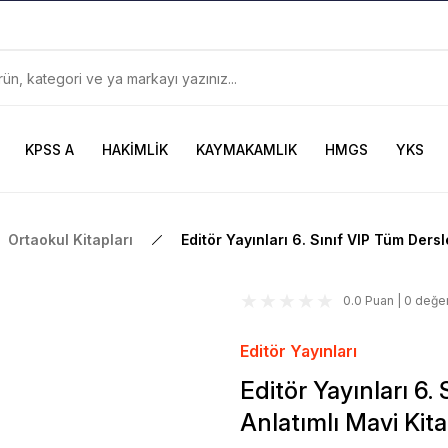
899TL
ve Üzeri Alışverişlerinizde
KARGO BEDAVA
Güncel ve Sınav Odaklı Kaynaklar
KPSS A
HAKİMLİK
KAYMAKAMLIK
HMGS
YKS
Ortaokul Kitapları
Editör Yayınları 6. Sınıf VIP Tüm Ders
0.0 Puan | 0 değe
Editör Yayınları
Editör Yayınları 6.
Anlatımlı Mavi Kit