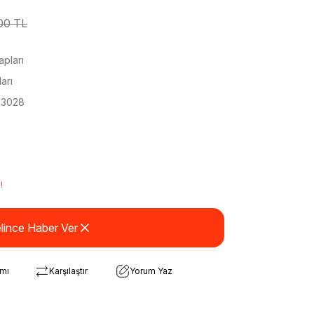
00 TL
apları
arı
3028
!
lince Haber Ver
rmı
Karşılaştır
Yorum Yaz