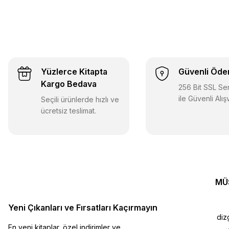
Yüzlerce Kitapta
Güvenli Öd
Kargo Bedava
256 Bit SSL Sert
ile Güvenli Alış
Seçili ürünlerde hızlı ve
ücretsiz teslimat.
MÜ
Yeni Çıkanları ve Fırsatları Kaçırmayın
diz
En yeni kitaplar, özel indirimler ve