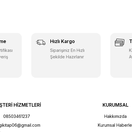
eme
Hızlı Kargo
T
ifikası
Siparişiniz En Hızlı
K
veriş
Şekilde Hazırlanır
A
ŞTERİ HİZMETLERİ
KURUMSAL
08503461237
Hakkımızda
gikitap06@gmail.com
Kurumsal Haberle