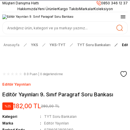
899TL
ve Üzeri Alışverişlerinizde
KARGO BEDAVA
Müşteri Danışma Hattı
0850 346 12 37
Güncel ve Sınav Odaklı Kaynaklar
Hakkımızda
Yeni Ürünler
Kargo Takibi
Markalar
Koleksiyon
Anasayfa
YKS
YKS-TYT
TYT Soru Bankaları
Edit
0.0 Puan | 0 değerlendirme
Editör Yayınları
Editör Yayınları 9. Sınıf Paragraf Soru Bankası
182,00 TL
280,00 TL
%35
Kategori
TYT Soru Bankaları
Marka
Editör Yayınları
Barkod Kodu
9786052805060