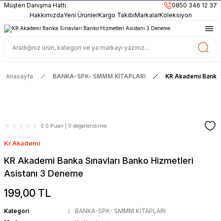
899TL
ve Üzeri Alışverişlerinizde
KARGO BEDAVA
Müşteri Danışma Hattı
0850 346 12 37
Güncel ve Sınav Odaklı Kaynaklar
Hakkımızda
Yeni Ürünler
Kargo Takibi
Markalar
Koleksiyon
Anasayfa
BANKA-SPK- SMMM KİTAPLARI
KR Akademi Banka S
0.0 Puan | 0 değerlendirme
Kr Akademi
KR Akademi Banka Sınavları Banko Hizmetleri
Asistanı 3 Deneme
199,00 TL
Kategori
BANKA-SPK- SMMM KİTAPLARI