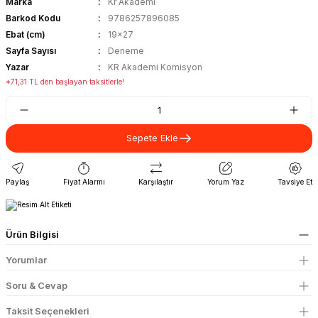
Marka
Kr Akademi
Barkod Kodu
9786257896085
Ebat (cm)
19x27
Sayfa Sayısı
Deneme
Yazar
KR Akademi Komisyon
*71,31 TL den başlayan taksitlerle!
Sepete Ekle
Paylaş
Fiyat Alarmı
Karşılaştır
Yorum Yaz
Tavsiye Et
Ürün Bilgisi
Yorumlar
Soru & Cevap
Taksit Seçenekleri