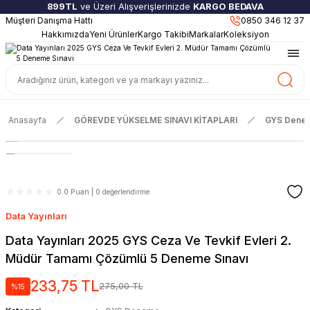
899TL
ve Üzeri Alışverişlerinizde
KARGO BEDAVA
Müşteri Danışma Hattı
Güncel ve Sınav Odaklı Kaynaklar
0850 346 12 37
Hakkımızda
Yeni Ürünler
Kargo Takibi
Markalar
Koleksiyon
Anasayfa
GÖREVDE YÜKSELME SINAVI KİTAPLARI
GYS Dene
0.0 Puan | 0 değerlendirme
Data Yayınları
Data Yayınları 2025 GYS Ceza Ve Tevkif Evleri 2.
Müdür Tamamı Çözümlü 5 Deneme Sınavı
233,75 TL
275,00 TL
%15