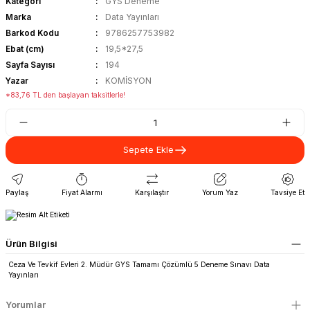
Kategori
GYS Deneme
Marka
Data Yayınları
Barkod Kodu
9786257753982
Ebat (cm)
19,5*27,5
Sayfa Sayısı
194
Yazar
KOMİSYON
*83,76 TL den başlayan taksitlerle!
Sepete Ekle
Paylaş
Fiyat Alarmı
Karşılaştır
Yorum Yaz
Tavsiye Et
Ürün Bilgisi
Ceza Ve Tevkif Evleri 2. Müdür GYS Tamamı Çözümlü 5 Deneme Sınavı Data
Yayınları
Yorumlar