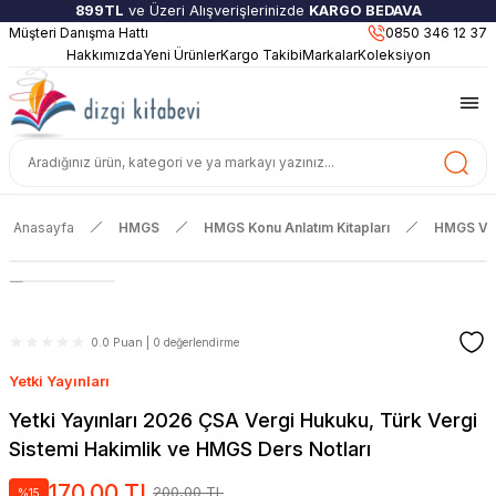
899TL
ve Üzeri Alışverişlerinizde
KARGO BEDAVA
Müşteri Danışma Hattı
Güncel ve Sınav Odaklı Kaynaklar
0850 346 12 37
Hakkımızda
Yeni Ürünler
Kargo Takibi
Markalar
Koleksiyon
Anasayfa
HMGS
HMGS Konu Anlatım Kitapları
HMGS Ver
0.0 Puan | 0 değerlendirme
Yetki Yayınları
Yetki Yayınları 2026 ÇSA Vergi Hukuku, Türk Vergi
Sistemi Hakimlik ve HMGS Ders Notları
170,00 TL
200,00 TL
%15