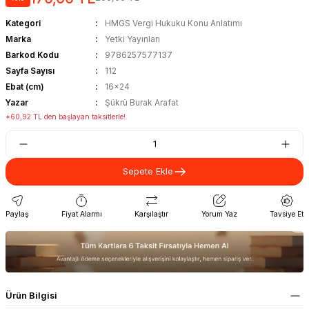
Kategori
HMGS Vergi Hukuku Konu Anlatımı
Marka
Yetki Yayınları
Barkod Kodu
9786257577137
Sayfa Sayısı
112
Ebat (cm)
16x24
Yazar
Şükrü Burak Arafat
*60,92 TL den başlayan taksitlerle!
Sepete Ekle
Paylaş
Fiyat Alarmı
Karşılaştır
Yorum Yaz
Tavsiye Et
Ürün Bilgisi