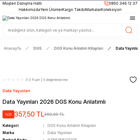
899TL
ve Üzeri Alışverişlerinizde
KARGO BEDAVA
Müşteri Danışma Hattı
0850 346 12 37
Güncel ve Sınav Odaklı Kaynaklar
Hakkımızda
Yeni Ürünler
Kargo Takibi
Markalar
Koleksiyon
Anasayfa
DGS
DGS Konu Anlatım Kitapları
Data Yayınla
0.0 Puan | 0 değerlendirme
Data Yayınları
Data Yayınları 2026 DGS Konu Anlatımlı
357,50 TL
550,00 TL
%35
Kategori
DGS Konu Anlatım Kitapları
Marka
Data Yayınları
Barkod Kodu
9786258221725