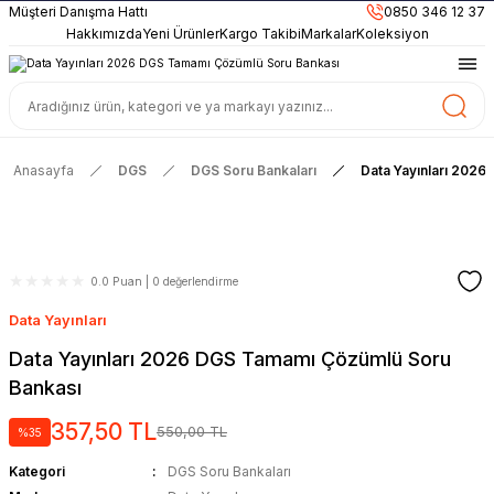
899TL
ve Üzeri Alışverişlerinizde
KARGO BEDAVA
Müşteri Danışma Hattı
0850 346 12 37
Güncel ve Sınav Odaklı Kaynaklar
Hakkımızda
Yeni Ürünler
Kargo Takibi
Markalar
Koleksiyon
Anasayfa
DGS
DGS Soru Bankaları
Data Yayınları 202
0.0 Puan | 0 değerlendirme
Data Yayınları
Data Yayınları 2026 DGS Tamamı Çözümlü Soru
Bankası
357,50 TL
550,00 TL
%35
Kategori
DGS Soru Bankaları