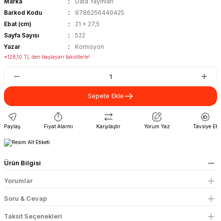
Marka
Data Yayınları
Barkod Kodu
9786256440425
Ebat (cm)
21 x 27,5
Sayfa Sayısı
522
Yazar
Komisyon
*128,10 TL den başlayan taksitlerle!
Sepete Ekle
Paylaş
Fiyat Alarmı
Karşılaştır
Yorum Yaz
Tavsiye Et
Ürün Bilgisi
Yorumlar
Soru & Cevap
Taksit Seçenekleri