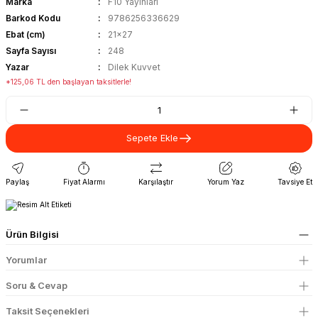
Marka
F10 Yayınları
Barkod Kodu
9786256336629
Ebat (cm)
21x27
Sayfa Sayısı
248
Yazar
Dilek Kuvvet
*125,06 TL den başlayan taksitlerle!
Sepete Ekle
Paylaş
Fiyat Alarmı
Karşılaştır
Yorum Yaz
Tavsiye Et
Ürün Bilgisi
Yorumlar
Soru & Cevap
Taksit Seçenekleri