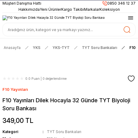
899TL
ve Üzeri Alışverişlerinizde
KARGO BEDAVA
Müşteri Danışma Hattı
0850 346 12 37
Güncel ve Sınav Odaklı Kaynaklar
Hakkımızda
Yeni Ürünler
Kargo Takibi
Markalar
Koleksiyon
Anasayfa
YKS
YKS-TYT
TYT Soru Bankaları
F10 
0.0 Puan | 0 değerlendirme
F10 Yayınları
F10 Yayınları Dilek Hocayla 32 Günde TYT Biyoloji
Soru Bankası
349,00 TL
Kategori
TYT Soru Bankaları