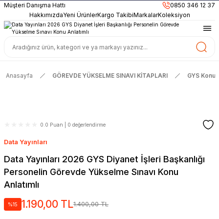
899TL
ve Üzeri Alışverişlerinizde
KARGO BEDAVA
Müşteri Danışma Hattı
0850 346 12 37
Güncel ve Sınav Odaklı Kaynaklar
Hakkımızda
Yeni Ürünler
Kargo Takibi
Markalar
Koleksiyon
Anasayfa
GÖREVDE YÜKSELME SINAVI KİTAPLARI
GYS Konu A
0.0 Puan | 0 değerlendirme
Data Yayınları
Data Yayınları 2026 GYS Diyanet İşleri Başkanlığı
Personelin Görevde Yükselme Sınavı Konu
Anlatımlı
1.190,00 TL
1.400,00 TL
%15