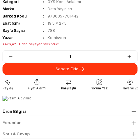
Kategori
GYS Konu Anlatımı
Marka
Data Yayınları
Barkod Kodu
9786057701442
Ebat (cm)
19,5 x 27,5
Sayfa Sayısı
788
Yazar
Komisyon
*426,42 TL den başlayan taksitlerle!
Sepete Ekle
Paylaş
Fiyat Alarmı
Karşılaştır
Yorum Yaz
Tavsiye Et
Ürün Bilgisi
Yorumlar
Soru & Cevap