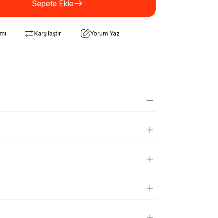
Sepete Ekle
rmı
Karşılaştır
Yorum Yaz