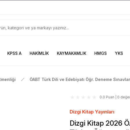
899TL
ve Üzeri Alışverişlerinizde
KARGO BEDAVA
Güncel ve Sınav Odaklı Kaynaklar
KPSS A
HAKİMLİK
KAYMAKAMLIK
HMGS
YKS
tmenliği
ÖABT Türk Dili ve Edebiyatı Öğr. Deneme Sınavlar
0.0 Puan | 0 değe
Dizgi Kitap Yayınları
Dizgi Kitap 2026 