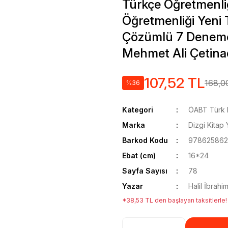
Türkçe Öğretmenliğ
Öğretmenliği Yeni
Çözümlü 7 Deneme S
Mehmet Ali Çetin
107,52 TL
168,0
%36
Kategori
ÖABT Türk D
Marka
Dizgi Kitap 
Barkod Kodu
978625862
Ebat (cm)
16*24
Sayfa Sayısı
78
Yazar
Halil İbrah
*38,53 TL den başlayan taksitlerle!