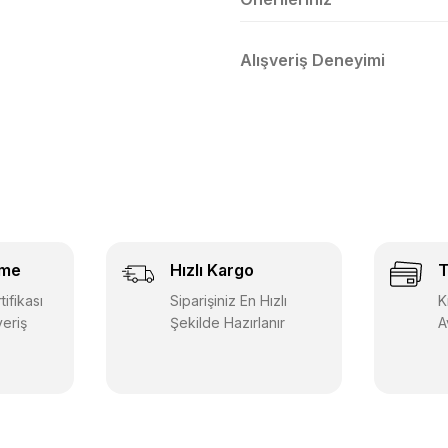
Alışveriş Deneyimi
eme
Hızlı Kargo
T
ifikası
Siparişiniz En Hızlı
K
veriş
Şekilde Hazırlanır
A