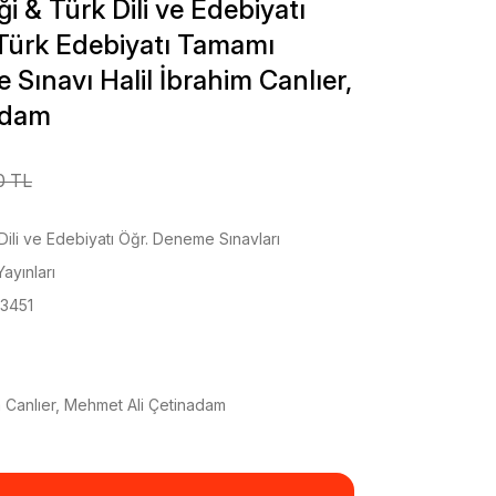
i & Türk Dili ve Edebiyatı
 Türk Edebiyatı Tamamı
ınavı Halil İbrahim Canlıer,
adam
0 TL
ili ve Edebiyatı Öğr. Deneme Sınavları
Yayınları
3451
im Canlıer, Mehmet Ali Çetinadam