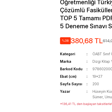
Öğretmenliği Türk
Çözümlü Fasikülle
TOP 5 Tamamı PDF 
5 Deneme Sınavı S
380,68 TL
614,
%38
Kategori
ÖABT Sınıf 
Marka
Dizgi Kitap 
Barkod Kodu
978602000
Ebat (cm)
19*27
Sayfa Sayısı
200
Yazar
Hüseyin Küç
Sümer, Umut
*136,41 TL den başlayan taksitlerle