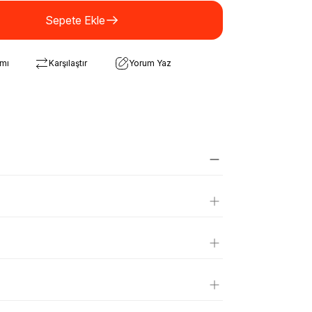
Sepete Ekle
rmı
Karşılaştır
Yorum Yaz