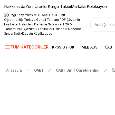
Hakkımızda
Yeni Ürünler
Kargo Takibi
Markalar
Koleksiyon
TÜM KATEGORİLER
KPSS GY-GK
MEB AGS
ÖABT
Anasayfa
ÖABT
ÖABT Sınıf Öğretmenliği
Ö