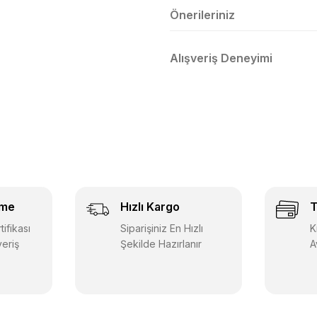
Önerileriniz
Alışveriş Deneyimi
eme
Hızlı Kargo
T
ifikası
Siparişiniz En Hızlı
K
veriş
Şekilde Hazırlanır
A