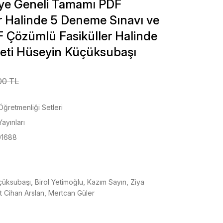
iye Geneli Tamamı PDF
r Halinde 5 Deneme Sınavı ve
Çözümlü Fasiküller Halinde
eti Hüseyin Küçüksubaşı
00 TL
Öğretmenliği Setleri
Yayınları
1688
üksubaşı, Birol Yetimoğlu, Kazım Sayın, Ziya
 Cihan Arslan, Mertcan Güler
!