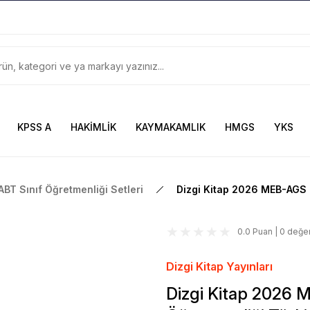
899TL
ve Üzeri Alışverişlerinizde
KARGO BEDAVA
Güncel ve Sınav Odaklı Kaynaklar
KPSS A
HAKİMLİK
KAYMAKAMLIK
HMGS
YKS
ABT Sınıf Öğretmenliği Setleri
Dizgi Kitap 2026 MEB-AGS 
0.0 Puan | 0 değe
Dizgi Kitap Yayınları
Dizgi Kitap 2026 