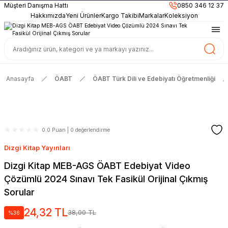
899TL
ve Üzeri Alışverişlerinizde
KARGO BEDAVA
Müşteri Danışma Hattı
0850 346 12 37
Güncel ve Sınav Odaklı Kaynaklar
Hakkımızda
Yeni Ürünler
Kargo Takibi
Markalar
Koleksiyon
Anasayfa
ÖABT
ÖABT Türk Dili ve Edebiyatı Öğretmenliği
0.0 Puan | 0 değerlendirme
Dizgi Kitap Yayınları
Dizgi Kitap MEB-AGS ÖABT Edebiyat Video
Çözümlü 2024 Sınavı Tek Fasikül Orijinal Çıkmış
Sorular
24,32 TL
38,00 TL
%36