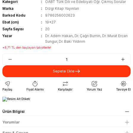
Kategori
ÖABT Türk Dili ve Edebiyatı Öğr. Çıkmış Sorular
Marka
Dizgi Kitap Yayınları
Barkod Kodu
9786256002623
Ebat (cm)
19*27
Sayfa Sayısı
20
Yazar
Dr. Adem Hakan, Dr. Çağrı Bumin, Dr. Murat Ercan
Sungur, Dr. Baki Yıldırım
*8,71 TL den başlayan taksitlerle!
Sepete Ekle
Paylaş
Fiyat Alarmı
Karşılaştır
Yorum Yaz
Tavsiye Et
Ürün Bilgisi
Yorumlar
Soru & Cevap