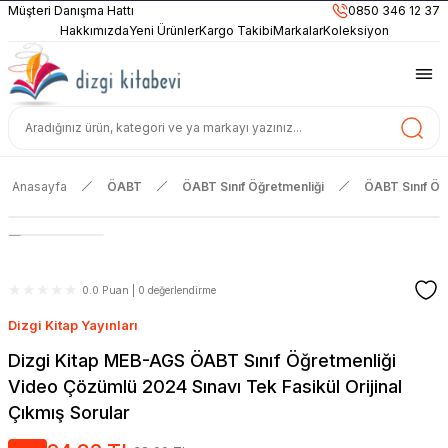
899TL
ve Üzeri Alışverişlerinizde
KARGO BEDAVA
Müşteri Danışma Hattı
0850 346 12 37
Güncel ve Sınav Odaklı Kaynaklar
Hakkımızda
Yeni Ürünler
Kargo Takibi
Markalar
Koleksiyon
Anasayfa
ÖABT
ÖABT Sınıf Öğretmenliği
ÖABT Sınıf Öğ
0.0 Puan | 0 değerlendirme
Dizgi Kitap Yayınları
Dizgi Kitap MEB-AGS ÖABT Sınıf Öğretmenliği
Video Çözümlü 2024 Sınavı Tek Fasikül Orijinal
Çıkmış Sorular