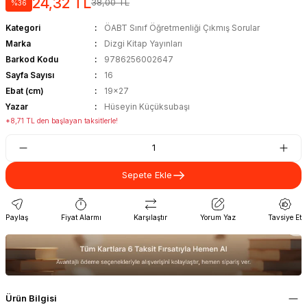
24,32 TL
38,00 TL
%36
Kategori
ÖABT Sınıf Öğretmenliği Çıkmış Sorular
Marka
Dizgi Kitap Yayınları
Barkod Kodu
9786256002647
Sayfa Sayısı
16
Ebat (cm)
19x27
Yazar
Hüseyin Küçüksubaşı
*8,71 TL den başlayan taksitlerle!
Sepete Ekle
Paylaş
Fiyat Alarmı
Karşılaştır
Yorum Yaz
Tavsiye Et
Ürün Bilgisi