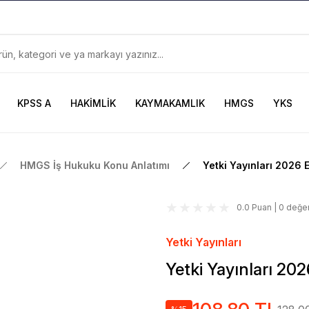
899TL
ve Üzeri Alışverişlerinizde
KARGO BEDAVA
Güncel ve Sınav Odaklı Kaynaklar
KPSS A
HAKİMLİK
KAYMAKAMLIK
HMGS
YKS
HMGS İş Hukuku Konu Anlatımı
Yetki Yayınları 2026 
0.0 Puan | 0 değe
Yetki Yayınları
Yetki Yayınları 20