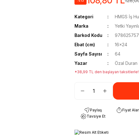
108,80 TL
128,0
%15
Kategori
HMGS İş Hu
Marka
Yetki Yayınla
Barkod Kodu
97862575
Ebat (cm)
16x24
Sayfa Sayısı
64
Yazar
Özal Duran
*38,99 TL den başlayan taksitlerle!
Paylaş
Fiyat Ala
Tavsiye Et