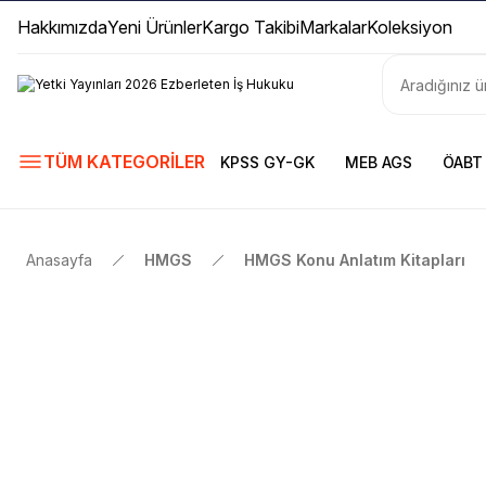
Hakkımızda
Yeni Ürünler
Kargo Takibi
Markalar
Koleksiyon
TÜM KATEGORİLER
KPSS GY-GK
MEB AGS
ÖABT
Anasayfa
HMGS
HMGS Konu Anlatım Kitapları