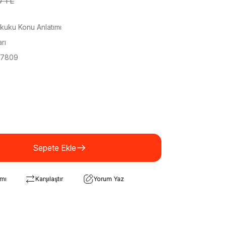
0 TL
kuku Konu Anlatımı
rı
77809
Sepete Ekle
rmı
Karşılaştır
Yorum Yaz