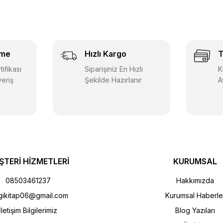
eme
Hızlı Kargo
T
ifikası
Siparişiniz En Hızlı
K
veriş
Şekilde Hazırlanır
A
ŞTERİ HİZMETLERİ
KURUMSAL
08503461237
Hakkımızda
gikitap06@gmail.com
Kurumsal Haberle
İletişim Bilgilerimiz
Blog Yazıları