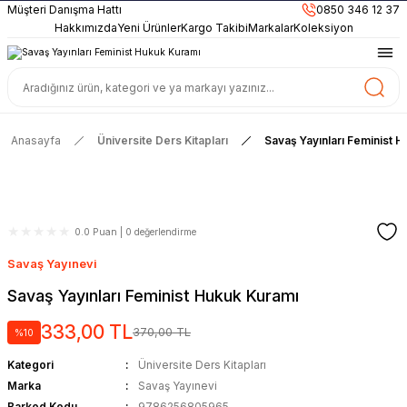
899TL
ve Üzeri Alışverişlerinizde
KARGO BEDAVA
Müşteri Danışma Hattı
0850 346 12 37
Güncel ve Sınav Odaklı Kaynaklar
Hakkımızda
Yeni Ürünler
Kargo Takibi
Markalar
Koleksiyon
Anasayfa
Üniversite Ders Kitapları
Savaş Yayınları Feminist 
0.0 Puan | 0 değerlendirme
Savaş Yayınevi
Savaş Yayınları Feminist Hukuk Kuramı
333,00 TL
370,00 TL
%10
Kategori
Üniversite Ders Kitapları
Marka
Savaş Yayınevi
Barkod Kodu
9786256805965