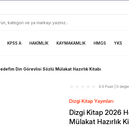
899TL
ve Üzeri Alışverişlerinizde
KARGO BEDAVA
Güncel ve Sınav Odaklı Kaynaklar
KPSS A
HAKİMLİK
KAYMAKAMLIK
HMGS
YKS
edefim Din Görevlisi Sözlü Mülakat Hazırlık Kitabı
0.0 Puan | 0 değe
Dizgi Kitap Yayınları
Dizgi Kitap 2026 H
Mülakat Hazırlık Ki