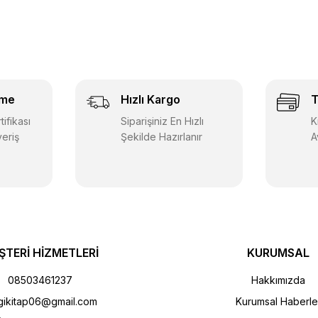
eme
Hızlı Kargo
T
ifikası
Siparişiniz En Hızlı
K
veriş
Şekilde Hazırlanır
A
ŞTERİ HİZMETLERİ
KURUMSAL
08503461237
Hakkımızda
gikitap06@gmail.com
Kurumsal Haberle