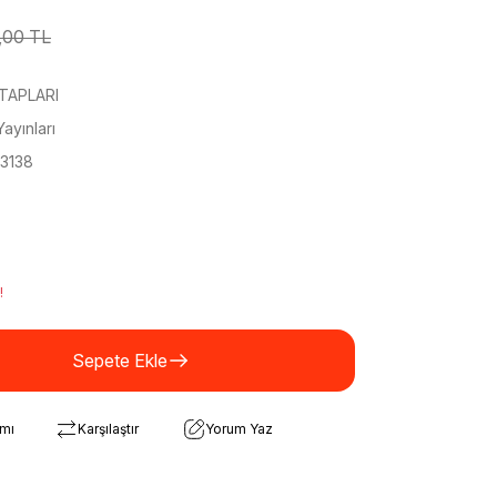
,00 TL
TAPLARI
Yayınları
3138
!
Sepete Ekle
rmı
Karşılaştır
Yorum Yaz