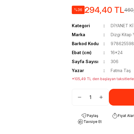
294,40 TL
460
%36
Kategori
DİYANET Kİ
Marka
Dizgi Kitap 
Barkod Kodu
978625598
Ebat (cm)
16*24
Sayfa Sayısı
306
Yazar
Fatma Taş
*105,49 TL den başlayan taksitlerle
Paylaş
Fiyat Ala
Tavsiye Et