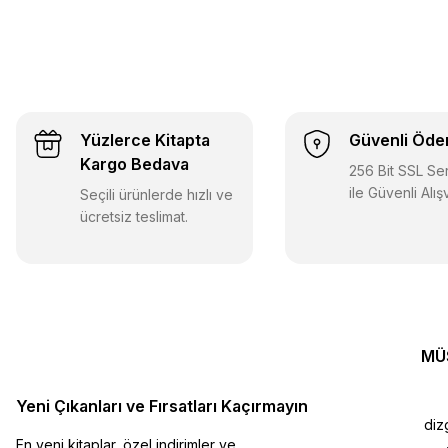
Yüzlerce Kitapta
Güvenli Öd
Kargo Bedava
256 Bit SSL Sert
ile Güvenli Alış
Seçili ürünlerde hızlı ve
ücretsiz teslimat.
MÜ
Yeni Çıkanları ve Fırsatları Kaçırmayın
diz
En yeni kitaplar, özel indirimler ve