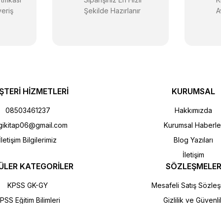
veriş
Şekilde Hazırlanır
A
ŞTERİ HİZMETLERİ
KURUMSAL
08503461237
Hakkımızda
gikitap06@gmail.com
Kurumsal Haberle
İletişim Bilgilerimiz
Blog Yazıları
İletişim
ÜLER KATEGORİLER
SÖZLEŞMELE
KPSS GK-GY
Mesafeli Satış Sözle
PSS Eğitim Bilimleri
Gizlilik ve Güvenli
ÖABT
İptal İade Koşullar