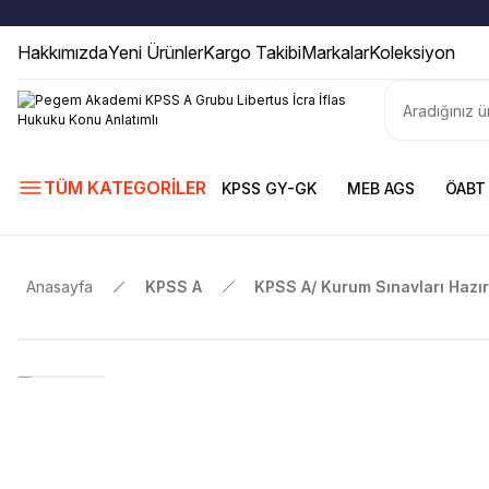
Hakkımızda
Yeni Ürünler
Kargo Takibi
Markalar
Koleksiyon
TÜM KATEGORİLER
KPSS GY-GK
MEB AGS
ÖABT
Anasayfa
KPSS A
KPSS A/ Kurum Sınavları Hazırl