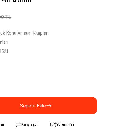
00 TL
k Konu Anlatım Kitapları
ları
8521
Sepete Ekle
rmı
Karşılaştır
Yorum Yaz