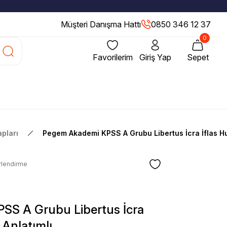
Müşteri Danışma Hattı
0850 346 12 37
0
Favorilerim
Giriş Yap
Sepet
pları
Pegem Akademi KPSS A Grubu Libertus İcra İflas H
rlendirme
SS A Grubu Libertus İcra
Anlatımlı