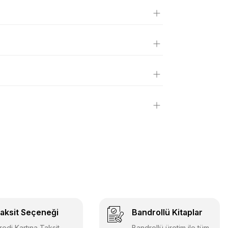
aksit Seçeneği
Bandrollü Kitaplar
redi Kartına Taksit
Bandrollü üretim ile tüm