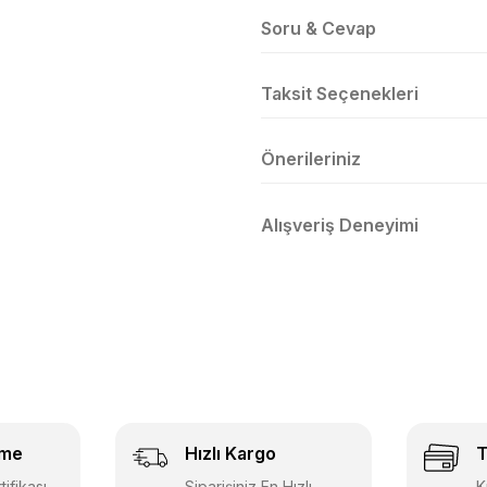
Soru & Cevap
Taksit Seçenekleri
Önerileriniz
Alışveriş Deneyimi
eme
Hızlı Kargo
T
ifikası
Siparişiniz En Hızlı
K