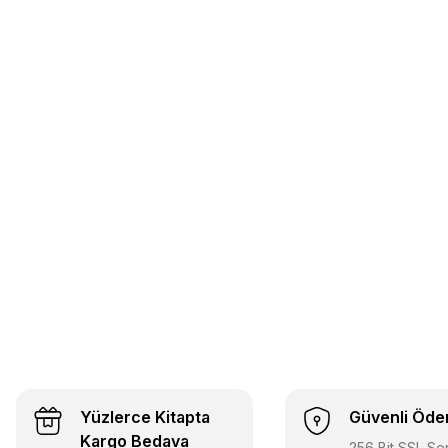
Yüzlerce Kitapta
Güvenli Öd
Kargo Bedava
256 Bit SSL Sert