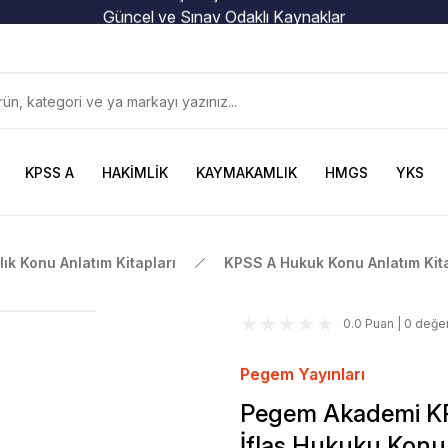
Güncel ve Sınav Odaklı Kaynaklar
KPSS A
HAKİMLİK
KAYMAKAMLIK
HMGS
YKS
ık Konu Anlatım Kitapları
KPSS A Hukuk Konu Anlatım Kita
0.0 Puan | 0 değe
Pegem Yayınları
Pegem Akademi KP
İflas Hukuku Konu 