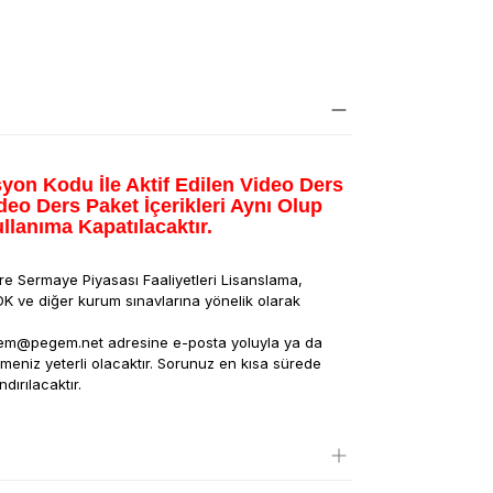
syon Kodu İle Aktif Edilen Video Ders
ideo Ders Paket İçerikleri Aynı Olup
llanıma Kapatılacaktır.
e Sermaye Piyasası Faaliyetleri Lisanslama,
DK ve diğer kurum sınavlarına yönelik olarak
pegem@pegem.net adresine e-posta yoluyla ya da
eniz yeterli olacaktır. Sorunuz en kısa sürede
dırılacaktır.