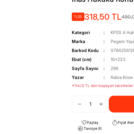
318,50 TL
490,
%35
Kategori
KPSS A Huku
Marka
Pegem Yayın
Barkod Kodu
978625612
Ebat (cm)
16x23.5
Sayfa Sayısı
296
Yazar
Rabia Köse
*114,13 TL den başlayan taksitlerle!
Paylaş
Fiyat Ala
Tavsiye Et