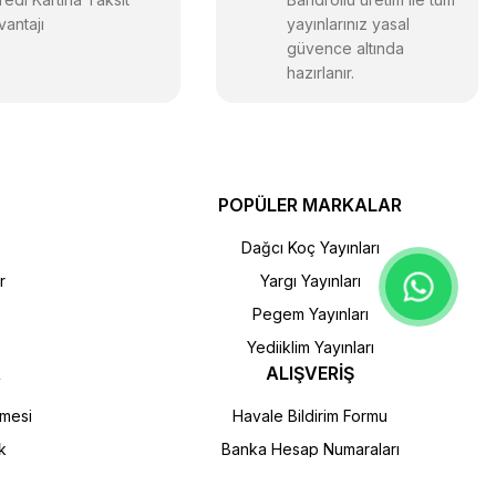
vantajı
yayınlarınız yasal
güvence altında
hazırlanır.
POPÜLER MARKALAR
Dağcı Koç Yayınları
r
Yargı Yayınları
Pegem Yayınları
Yediiklim Yayınları
R
ALIŞVERİŞ
şmesi
Havale Bildirim Formu
k
Banka Hesap Numaraları
ı
Kargo Takibi