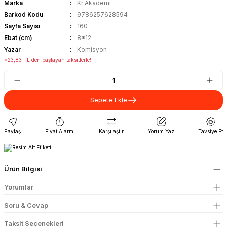
Marka
Kr Akademi
Barkod Kodu
9786257628594
Sayfa Sayısı
160
Ebat (cm)
8*12
Yazar
Komisyon
*23,83 TL den başlayan taksitlerle!
Sepete Ekle
Paylaş
Fiyat Alarmı
Karşılaştır
Yorum Yaz
Tavsiye Et
Ürün Bilgisi
Yorumlar
Soru & Cevap
Taksit Seçenekleri