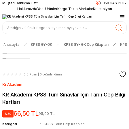
899TL
ve Üzeri Alışverişlerinizde
KARGO BEDAVA
Müşteri Danışma Hattı
0850 346 12 37
Güncel ve Sınav Odaklı Kaynaklar
Hakkımızda
Yeni Ürünler
Kargo Takibi
Markalar
Koleksiyon
Anasayfa
KPSS GY-GK
KPSS GY- GK Cep Kitapları
KPSS 
0.0 Puan | 0 değerlendirme
Kr Akademi
KR Akademi KPSS Tüm Sınavlar İçin Tarih Cep Bilgi
Kartları
66,50 TL
95,00 TL
%30
Kategori
KPSS Tarih Cep Kitapları