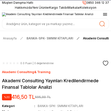
899TL
ve Üzeri Alışverişlerinizde
KARGO BEDAVA
Müşteri Danışma Hattı
0850 346 12 37
Güncel ve Sınav Odaklı Kaynaklar
Hakkımızda
Yeni Ürünler
Kargo Takibi
Markalar
Koleksiyon
Anasayfa
BANKA-SPK- SMMM KİTAPLARI
Akademi Consulting
0.0 Puan | 0 değerlendirme
Akademi Consulting& Training
Akademi Consulting Yayınları Kredilendirmede
Finansal Tablolar Analizi
416,50 TL
595,00 TL
%30
Kategori
BANKA-SPK- SMMM KİTAPLARI