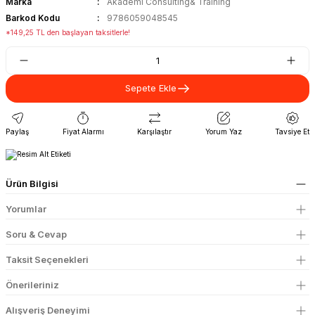
Marka
Akademi Consulting& Training
Barkod Kodu
9786059048545
*149,25 TL den başlayan taksitlerle!
Sepete Ekle
Paylaş
Fiyat Alarmı
Karşılaştır
Yorum Yaz
Tavsiye Et
Ürün Bilgisi
Yorumlar
Soru & Cevap
Taksit Seçenekleri
Önerileriniz
Alışveriş Deneyimi