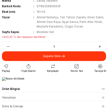
Marka
Savaş Yayınevi
Barkod Kodu
9786256805835
Ebat (cm)
16x24
Yazar
Ahmet Nohutçu, Tan Tahsin Zapata, Sinan Sakin,
Ahmet Gazi Kaya, Ayşe Sarıca, Pelin Atila Yörük,
Mustafa Karadeniz, Özgür Özcan
Sayfa Sayısı
Modüler Set
*940,63 TL den başlayan taksitlerle!
Sepete Ekle
Paylaş
Fiyat Alarmı
Karşılaştır
Yorum Yaz
Tavsiye Et
Ürün Bilgisi
Yorumlar
Soru & Cevap