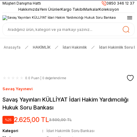
899TL
ve Üzeri Alışverişlerinizde
KARGO BEDAVA
Müşteri Danışma Hattı
0850 346 12 37
Güncel ve Sınav Odaklı Kaynaklar
Hakkımızda
Yeni Ürünler
Kargo Takibi
Markalar
Koleksiyon
Anasayfa
HAKİMLİK
İdari Hakimlik
İdari Hakimlik Soru B
0.0 Puan | 0 değerlendirme
Savaş Yayınevi
Savaş Yayınları KÜLLİYAT İdari Hakim Yardımcılığı
Hukuk Soru Bankası
2.625,00 TL
3.500,00 TL
%25
Kategori
İdari Hakimlik Soru Bankası