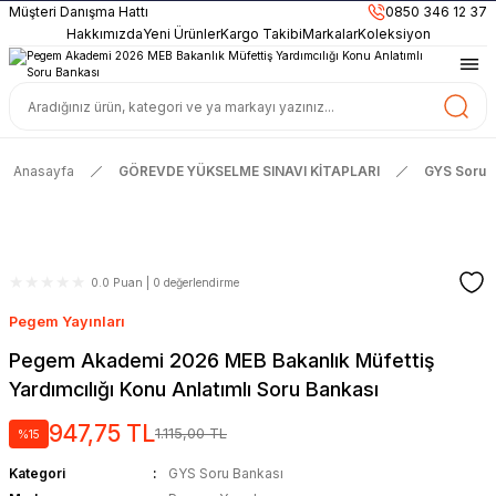
899TL
ve Üzeri Alışverişlerinizde
KARGO BEDAVA
Müşteri Danışma Hattı
0850 346 12 37
Güncel ve Sınav Odaklı Kaynaklar
Hakkımızda
Yeni Ürünler
Kargo Takibi
Markalar
Koleksiyon
Anasayfa
GÖREVDE YÜKSELME SINAVI KİTAPLARI
GYS Soru 
0.0 Puan | 0 değerlendirme
Pegem Yayınları
Pegem Akademi 2026 MEB Bakanlık Müfettiş
Yardımcılığı Konu Anlatımlı Soru Bankası
947,75 TL
1.115,00 TL
%15
Kategori
GYS Soru Bankası