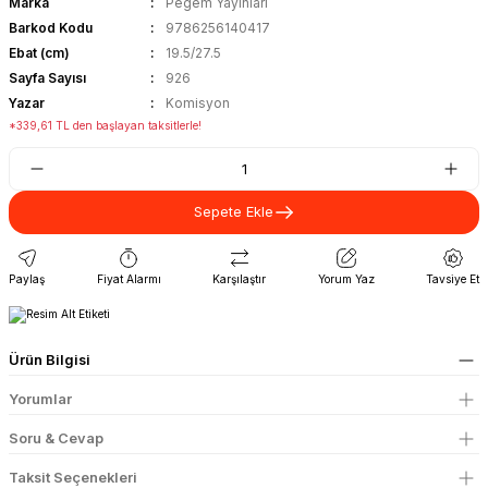
Marka
Pegem Yayınları
Barkod Kodu
9786256140417
Ebat (cm)
19.5/27.5
Sayfa Sayısı
926
Yazar
Komisyon
*339,61 TL den başlayan taksitlerle!
Sepete Ekle
Paylaş
Fiyat Alarmı
Karşılaştır
Yorum Yaz
Tavsiye Et
Ürün Bilgisi
Yorumlar
Soru & Cevap
Taksit Seçenekleri