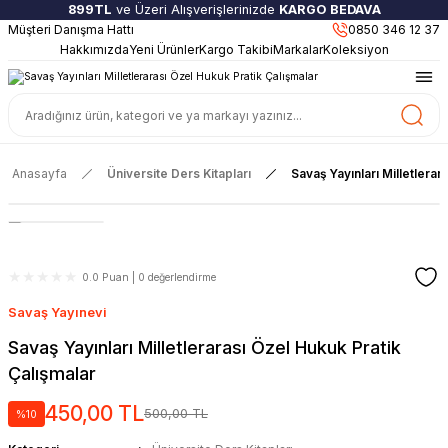
899TL
ve Üzeri Alışverişlerinizde
KARGO BEDAVA
Müşteri Danışma Hattı
Güncel ve Sınav Odaklı Kaynaklar
0850 346 12 37
Hakkımızda
Yeni Ürünler
Kargo Takibi
Markalar
Koleksiyon
Anasayfa
Üniversite Ders Kitapları
Savaş Yayınları Milletlerar
0.0 Puan | 0 değerlendirme
Savaş Yayınevi
Savaş Yayınları Milletlerarası Özel Hukuk Pratik
Çalışmalar
450,00 TL
500,00 TL
%10