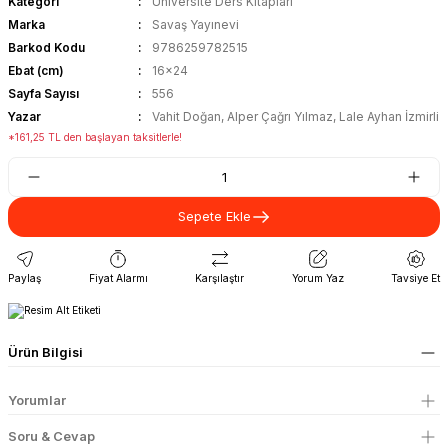
Kategori
Üniversite Ders Kitapları
Marka
Savaş Yayınevi
Barkod Kodu
9786259782515
Ebat (cm)
16x24
Sayfa Sayısı
556
Yazar
Vahit Doğan, Alper Çağrı Yılmaz, Lale Ayhan İzmirli
*161,25 TL den başlayan taksitlerle!
Sepete Ekle
Paylaş
Fiyat Alarmı
Karşılaştır
Yorum Yaz
Tavsiye Et
Ürün Bilgisi
Yorumlar
Soru & Cevap