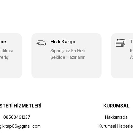
eme
Hızlı Kargo
T
ifikası
Siparişiniz En Hızlı
K
veriş
Şekilde Hazırlanır
A
ŞTERİ HİZMETLERİ
KURUMSAL
08503461237
Hakkımızda
gikitap06@gmail.com
Kurumsal Haberle