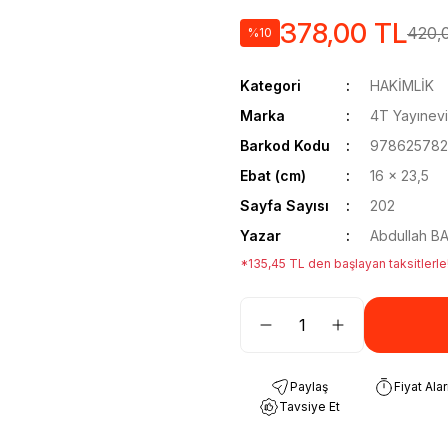
378,00 TL
420,
%10
Kategori
HAKİMLİK
Marka
4T Yayınevi
Barkod Kodu
978625782
Ebat (cm)
16 x 23,5
Sayfa Sayısı
202
Yazar
Abdullah B
*135,45 TL den başlayan taksitlerle
Paylaş
Fiyat Ala
Tavsiye Et