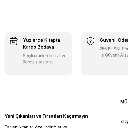
Yüzlerce Kitapta
Güvenli Öd
Kargo Bedava
256 Bit SSL Sert
ile Güvenli Alış
Seçili ürünlerde hızlı ve
ücretsiz teslimat.
MÜ
Yeni Çıkanları ve Fırsatları Kaçırmayın
diz
En yeni kitaplar, özel indirimler ve