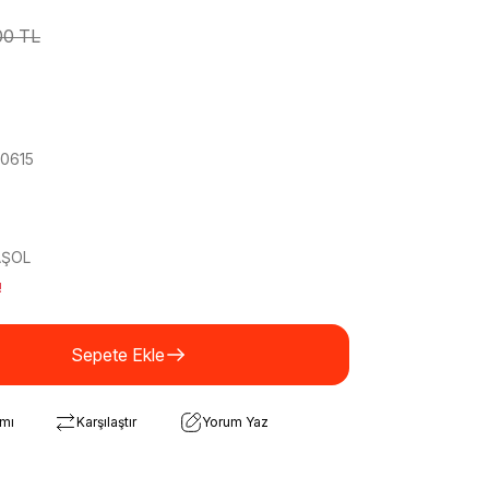
00 TL
0615
AŞOL
!
Sepete Ekle
rmı
Karşılaştır
Yorum Yaz