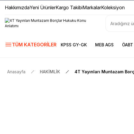
Hakkımızda
Yeni Ürünler
Kargo Takibi
Markalar
Koleksiyon
TÜM KATEGORİLER
KPSS GY-GK
MEB AGS
ÖABT
Anasayfa
HAKİMLİK
4T Yayınları Muntazam Borç