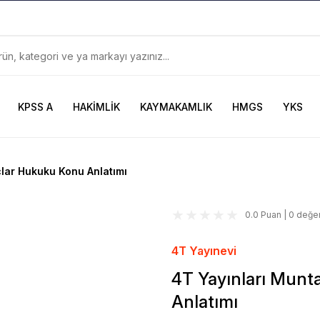
899TL
ve Üzeri Alışverişlerinizde
KARGO BEDAVA
Güncel ve Sınav Odaklı Kaynaklar
KPSS A
HAKİMLİK
KAYMAKAMLIK
HMGS
YKS
lar Hukuku Konu Anlatımı
0.0 Puan | 0 değe
4T Yayınevi
4T Yayınları Mun
Anlatımı