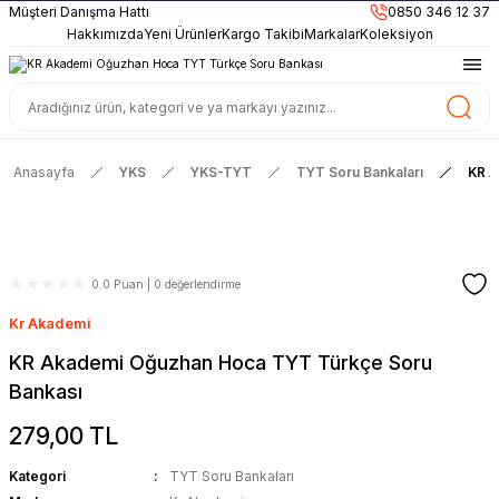
899TL
ve Üzeri Alışverişlerinizde
KARGO BEDAVA
Müşteri Danışma Hattı
0850 346 12 37
Güncel ve Sınav Odaklı Kaynaklar
Hakkımızda
Yeni Ürünler
Kargo Takibi
Markalar
Koleksiyon
Anasayfa
YKS
YKS-TYT
TYT Soru Bankaları
KR A
0.0 Puan | 0 değerlendirme
Kr Akademi
KR Akademi Oğuzhan Hoca TYT Türkçe Soru
Bankası
279,00 TL
Kategori
TYT Soru Bankaları