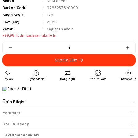
Marka
Kr Akademi
Barkod Kodu
9786257628990
Sayfa Sayısı
176
Ebat (cm)
21x27
Yazar
Oğuzhan Aydın
*99,98 TL den başlayan taksitlerle!
Sepete Ekle
Paylaş
Fiyat Alarmı
Karşılaştır
Yorum Yaz
Tavsiye Et
Ürün Bilgisi
Yorumlar
Soru & Cevap
Taksit Seçenekleri