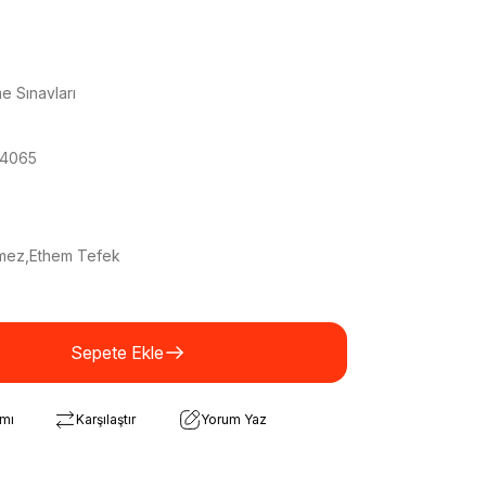
 Sınavları
4065
mez,Ethem Tefek
Sepete Ekle
rmı
Karşılaştır
Yorum Yaz