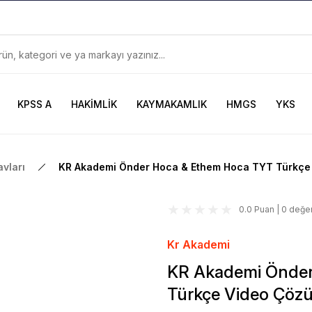
899TL
ve Üzeri Alışverişlerinizde
KARGO BEDAVA
Güncel ve Sınav Odaklı Kaynaklar
KPSS A
HAKİMLİK
KAYMAKAMLIK
HMGS
YKS
vları
KR Akademi Önder Hoca & Ethem Hoca TYT Türkçe
0.0 Puan | 0 değe
Kr Akademi
KR Akademi Önder
Türkçe Video Çöz