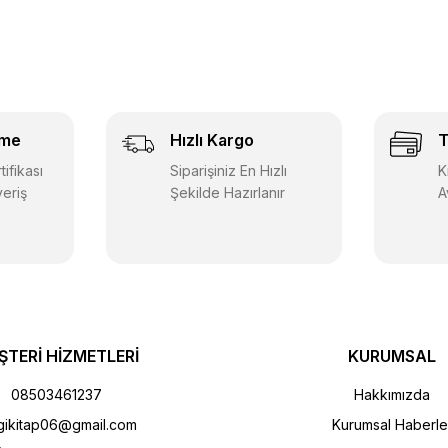
eme
Hızlı Kargo
T
ifikası
Siparişiniz En Hızlı
K
veriş
Şekilde Hazırlanır
A
ŞTERİ HİZMETLERİ
KURUMSAL
08503461237
Hakkımızda
gikitap06@gmail.com
Kurumsal Haberle