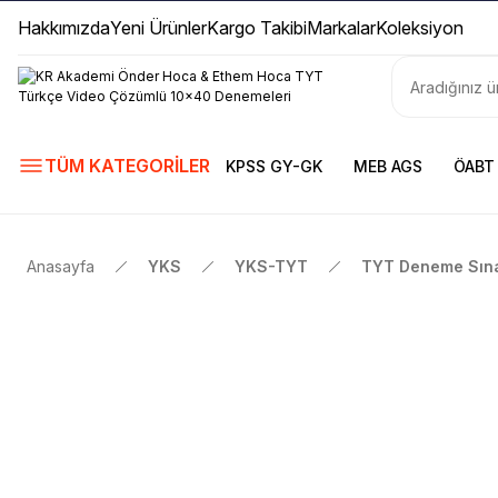
Hakkımızda
Yeni Ürünler
Kargo Takibi
Markalar
Koleksiyon
TÜM KATEGORİLER
KPSS GY-GK
MEB AGS
ÖABT
Anasayfa
YKS
YKS-TYT
TYT Deneme Sına