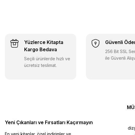
Yüzlerce Kitapta
Güvenli Öd
Kargo Bedava
256 Bit SSL Sert
ile Güvenli Alış
Seçili ürünlerde hızlı ve
ücretsiz teslimat.
MÜ
Yeni Çıkanları ve Fırsatları Kaçırmayın
diz
En yeni kitaplar, özel indirimler ve