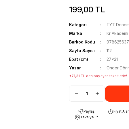
199,00 TL
Kategori
TYT Deneme
Marka
Kr Akademi
Barkod Kodu
978625637
Sayfa Sayısı
112
Ebat (cm)
27x21
Yazar
Önder Dön
*71,31 TL den başlayan taksitlerle!
Paylaş
Fiyat Ala
Tavsiye Et