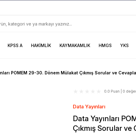
899TL
ve Üzeri Alışverişlerinizde
KARGO BEDAVA
Güncel ve Sınav Odaklı Kaynaklar
KPSS A
HAKİMLİK
KAYMAKAMLIK
HMGS
YKS
ınları POMEM 29-30. Dönem Mülakat Çıkmış Sorular ve Cevapla
0.0 Puan | 0 değe
Data Yayınları
Data Yayınları P
Çıkmış Sorular ve 