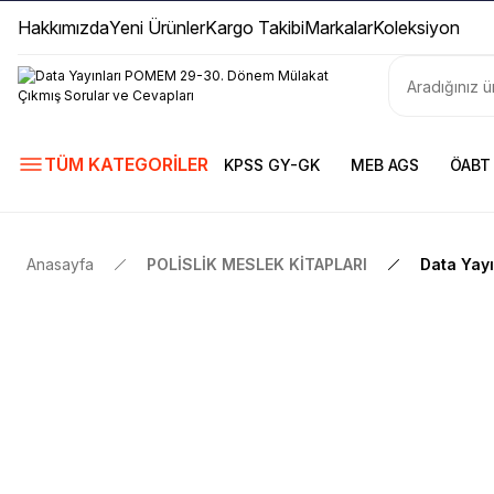
Hakkımızda
Yeni Ürünler
Kargo Takibi
Markalar
Koleksiyon
TÜM KATEGORİLER
KPSS GY-GK
MEB AGS
ÖABT
Anasayfa
POLİSLİK MESLEK KİTAPLARI
Data Yay