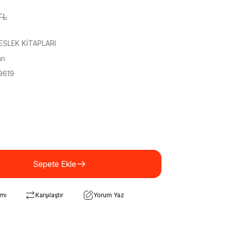
TL
ESLEK KİTAPLARI
rı
9619
Sepete Ekle
rmı
Karşılaştır
Yorum Yaz