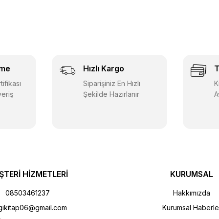
eme
Hızlı Kargo
T
ifikası
Siparişiniz En Hızlı
K
veriş
Şekilde Hazırlanır
A
ŞTERİ HİZMETLERİ
KURUMSAL
08503461237
Hakkımızda
gikitap06@gmail.com
Kurumsal Haberle