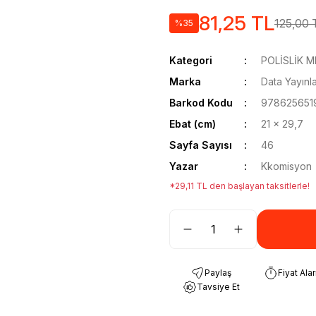
81,25 TL
125,00 
%35
Kategori
POLİSLİK M
Marka
Data Yayınla
Barkod Kodu
978625651
Ebat (cm)
21 x 29,7
Sayfa Sayısı
46
Yazar
Kkomisyon
*29,11 TL den başlayan taksitlerle!
Paylaş
Fiyat Ala
Tavsiye Et