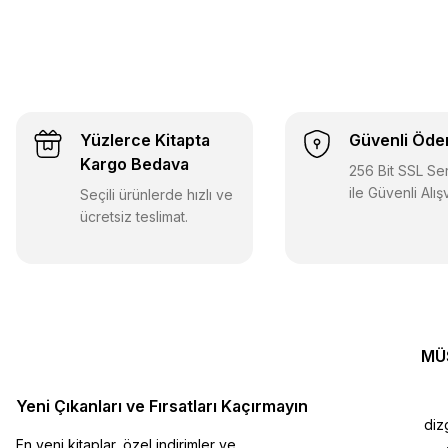
Yüzlerce Kitapta
Güvenli Öd
Kargo Bedava
256 Bit SSL Sert
ile Güvenli Alış
Seçili ürünlerde hızlı ve
ücretsiz teslimat.
MÜ
Yeni Çıkanları ve Fırsatları Kaçırmayın
diz
En yeni kitaplar, özel indirimler ve