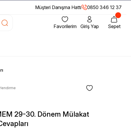
Müşteri Danışma Hattı
0850 346 12 37
Favorilerim
Giriş Yap
Sepet
rı
rlendirme
OMEM 29-30. Dönem Mülakat
Cevapları