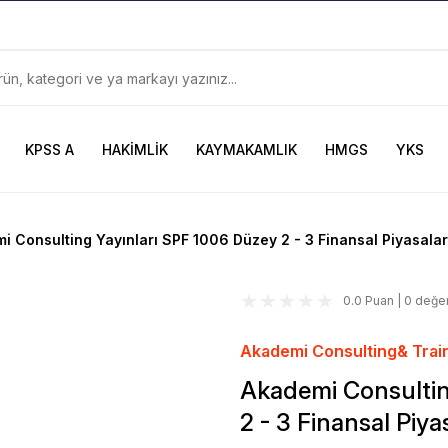
899TL
ve Üzeri Alışverişlerinizde
KARGO BEDAVA
Güncel ve Sınav Odaklı Kaynaklar
KPSS A
HAKİMLİK
KAYMAKAMLIK
HMGS
YKS
i Consulting Yayınları SPF 1006 Düzey 2 - 3 Finansal Piyasalar
0.0 Puan | 0 değe
Akademi Consulting& Trai
Akademi Consultin
2 - 3 Finansal Piya