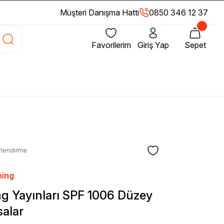
Müşteri Danışma Hattı
0850 346 12 37
Favorilerim
Giriş Yap
Sepet
rlendirme
ning
g Yayınları SPF 1006 Düzey
salar