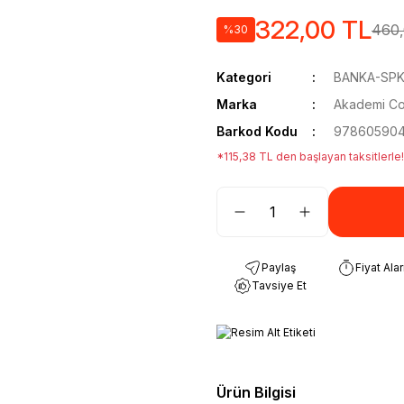
322,00 TL
460,
%30
Kategori
BANKA-SPK
Marka
Akademi Con
Barkod Kodu
978605904
*115,38 TL den başlayan taksitlerle!
Paylaş
Fiyat Ala
Tavsiye Et
Ürün Bilgisi