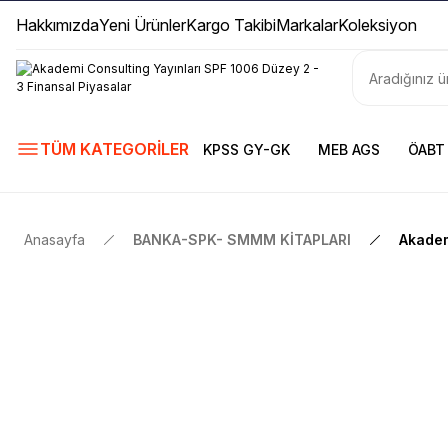
Hakkımızda
Yeni Ürünler
Kargo Takibi
Markalar
Koleksiyon
TÜM KATEGORİLER
KPSS GY-GK
MEB AGS
ÖABT
Anasayfa
BANKA-SPK- SMMM KİTAPLARI
Akadem