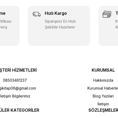
eme
Hızlı Kargo
T
ifikası
Siparişiniz En Hızlı
K
veriş
Şekilde Hazırlanır
A
ŞTERİ HİZMETLERİ
KURUMSAL
08503461237
Hakkımızda
gikitap06@gmail.com
Kurumsal Haberle
İletişim Bilgilerimiz
Blog Yazıları
İletişim
ÜLER KATEGORİLER
SÖZLEŞMELE