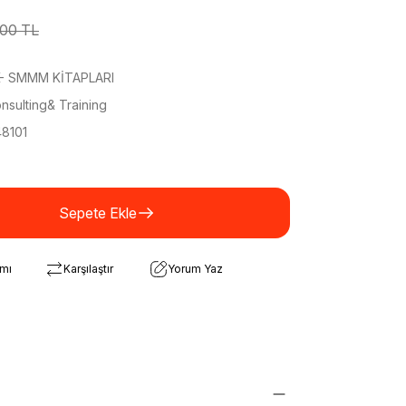
00 TL
- SMMM KİTAPLARI
sulting& Training
8101
Sepete Ekle
rmı
Karşılaştır
Yorum Yaz