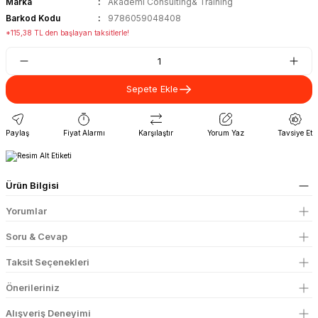
Marka
Akademi Consulting& Training
Barkod Kodu
9786059048408
*115,38 TL den başlayan taksitlerle!
Sepete Ekle
Paylaş
Fiyat Alarmı
Karşılaştır
Yorum Yaz
Tavsiye Et
Ürün Bilgisi
Yorumlar
Soru & Cevap
Taksit Seçenekleri
Önerileriniz
Alışveriş Deneyimi