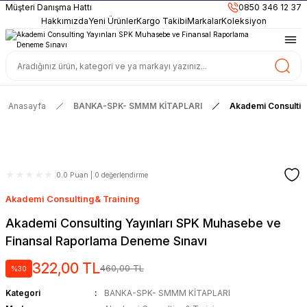
899TL
ve Üzeri Alışverişlerinizde
KARGO BEDAVA
Müşteri Danışma Hattı
0850 346 12 37
Güncel ve Sınav Odaklı Kaynaklar
Hakkımızda
Yeni Ürünler
Kargo Takibi
Markalar
Koleksiyon
Anasayfa
BANKA-SPK- SMMM KİTAPLARI
Akademi Consultin
0.0 Puan | 0 değerlendirme
Akademi Consulting& Training
Akademi Consulting Yayınları SPK Muhasebe ve
Finansal Raporlama Deneme Sınavı
322,00 TL
460,00 TL
%30
Kategori
BANKA-SPK- SMMM KİTAPLARI