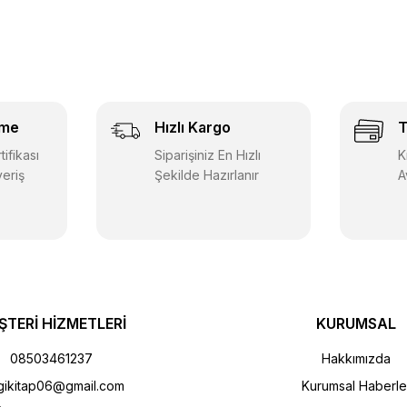
eme
Hızlı Kargo
T
ifikası
Siparişiniz En Hızlı
K
veriş
Şekilde Hazırlanır
A
ŞTERİ HİZMETLERİ
KURUMSAL
08503461237
Hakkımızda
gikitap06@gmail.com
Kurumsal Haberle