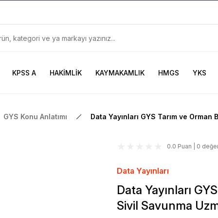
899TL
ve Üzeri Alışverişlerinizde
KARGO BEDAVA
Güncel ve Sınav Odaklı Kaynaklar
KPSS A
HAKİMLİK
KAYMAKAMLIK
HMGS
YKS
GYS Konu Anlatımı
Data Yayınları GYS Tarım ve Orman B
0.0 Puan | 0 değe
Data Yayınları
Data Yayınları GY
Sivil Savunma Uzm