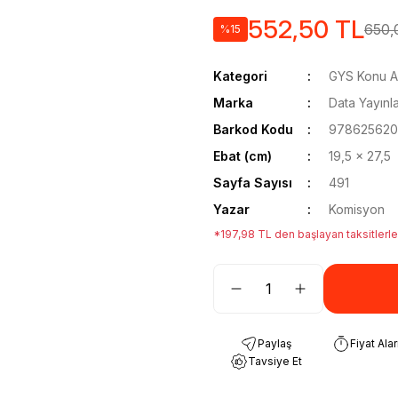
552,50 TL
650,
%15
Kategori
GYS Konu An
Marka
Data Yayınla
Barkod Kodu
978625620
Ebat (cm)
19,5 x 27,5
Sayfa Sayısı
491
Yazar
Komisyon
*197,98 TL den başlayan taksitlerle
Paylaş
Fiyat Ala
Tavsiye Et