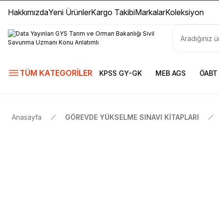
Hakkımızda
Yeni Ürünler
Kargo Takibi
Markalar
Koleksiyon
TÜM KATEGORİLER
KPSS GY-GK
MEB AGS
ÖABT
Anasayfa
GÖREVDE YÜKSELME SINAVI KİTAPLARI