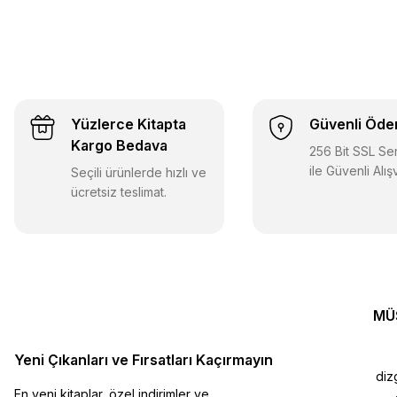
Yüzlerce Kitapta
Güvenli Öd
Kargo Bedava
256 Bit SSL Sert
ile Güvenli Alış
Seçili ürünlerde hızlı ve
ücretsiz teslimat.
MÜ
Yeni Çıkanları ve Fırsatları Kaçırmayın
diz
En yeni kitaplar, özel indirimler ve