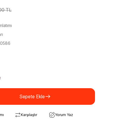
00 TL
latımı
rı
0586
!
Sepete Ekle
rmı
Karşılaştır
Yorum Yaz