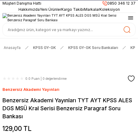
899TL
ve Üzeri Alışverişlerinizde
KARGO BEDAVA
Müşteri Danışma Hattı
0850 346 12 37
Güncel ve Sınav Odaklı Kaynaklar
Hakkımızda
Yeni Ürünler
Kargo Takibi
Markalar
Koleksiyon
Anasayfa
KPSS GY-GK
KPSS GY-GK Soru Bankaları
KPSS
0.0 Puan | 0 değerlendirme
Benzersiz Akademi Yayınları
Benzersiz Akademi Yayınları TYT AYT KPSS ALES
DGS MSÜ Kral Serisi Benzersiz Paragraf Soru
Bankası
129,00 TL