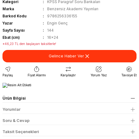
Kategori
KPSS Paragraf Soru Bankaları
Marka
Benzersiz Akademi Yayınları
Barkod Kodu
9786256336155
Yazar
Engin Genç
Sayfa Sayısı
144
Ebat (cm)
16x24
*46,23 TL den başlayan taksitlerle!
Gelince Haber Ver
Paylaş
Fiyat Alarmı
Karşılaştır
Yorum Yaz
Tavsiye Et
Ürün Bilgisi
Yorumlar
Soru & Cevap
Taksit Seçenekleri