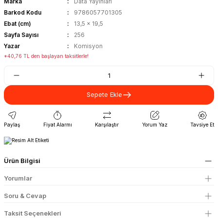
Marka
Data Yayınları
Barkod Kodu
9786057701305
Ebat (cm)
13,5 x 19,5
Sayfa Sayısı
256
Yazar
Komisyon
*40,76 TL den başlayan taksitlerle!
Sepete Ekle
Paylaş
Fiyat Alarmı
Karşılaştır
Yorum Yaz
Tavsiye Et
Ürün Bilgisi
Yorumlar
Soru & Cevap
Taksit Seçenekleri