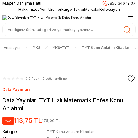
899TL
ve Üzeri Alışverişlerinizde
KARGO BEDAVA
Müşteri Danışma Hattı
0850 346 12 37
Güncel ve Sınav Odaklı Kaynaklar
Hakkımızda
Yeni Ürünler
Kargo Takibi
Markalar
Koleksiyon
Anasayfa
YKS
YKS-TYT
TYT Konu Anlatım Kitapları
0.0 Puan | 0 değerlendirme
Data Yayınları
Data Yayınları TYT Hızlı Matematik Enfes Konu
Anlatımlı
113,75 TL
175,00 TL
%35
Kategori
TYT Konu Anlatım Kitapları