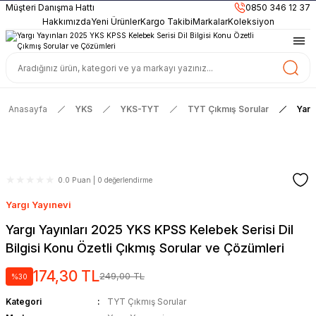
899TL
ve Üzeri Alışverişlerinizde
KARGO BEDAVA
Müşteri Danışma Hattı
0850 346 12 37
Güncel ve Sınav Odaklı Kaynaklar
Hakkımızda
Yeni Ürünler
Kargo Takibi
Markalar
Koleksiyon
Anasayfa
YKS
YKS-TYT
TYT Çıkmış Sorular
Yarg
0.0 Puan | 0 değerlendirme
Yargı Yayınevi
Yargı Yayınları 2025 YKS KPSS Kelebek Serisi Dil
Bilgisi Konu Özetli Çıkmış Sorular ve Çözümleri
174,30 TL
249,00 TL
%30
Kategori
TYT Çıkmış Sorular