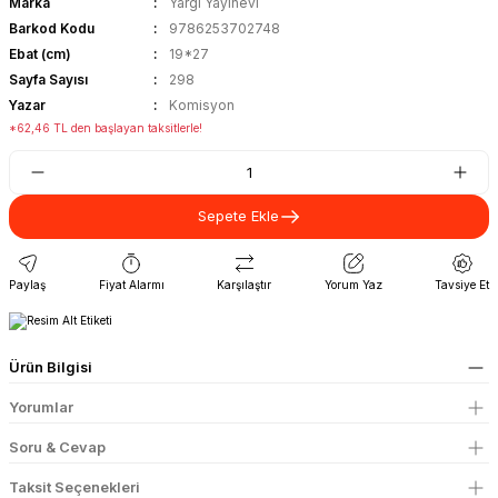
Marka
Yargı Yayınevi
Barkod Kodu
9786253702748
Ebat (cm)
19*27
Sayfa Sayısı
298
Yazar
Komisyon
*62,46 TL den başlayan taksitlerle!
Sepete Ekle
Paylaş
Fiyat Alarmı
Karşılaştır
Yorum Yaz
Tavsiye Et
Ürün Bilgisi
Yorumlar
Soru & Cevap
Taksit Seçenekleri