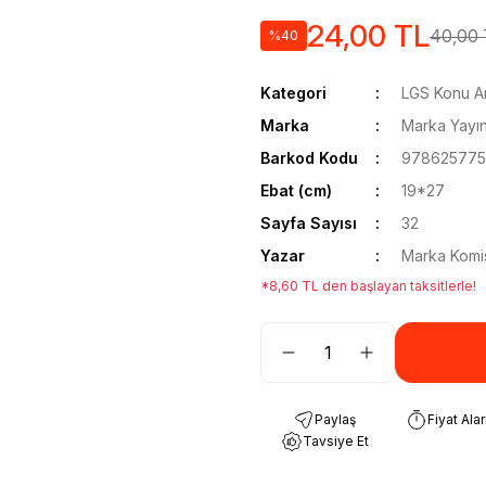
24,00 TL
40,00 
%40
Kategori
LGS Konu Anl
Marka
Marka Yayın
Barkod Kodu
978625775
Ebat (cm)
19*27
Sayfa Sayısı
32
Yazar
Marka Komi
*8,60 TL den başlayan taksitlerle!
Paylaş
Fiyat Ala
Tavsiye Et