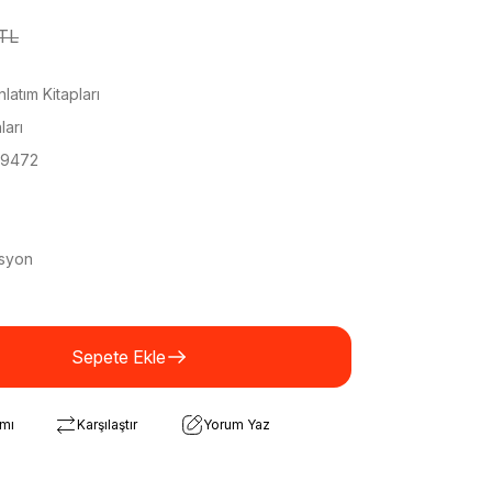
TL
atım Kitapları
ları
9472
syon
Sepete Ekle
rmı
Karşılaştır
Yorum Yaz