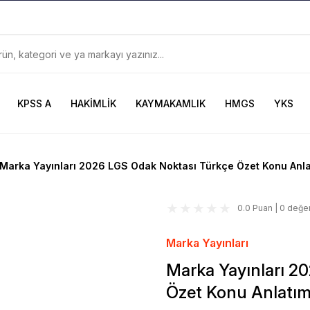
899TL
ve Üzeri Alışverişlerinizde
KARGO BEDAVA
Güncel ve Sınav Odaklı Kaynaklar
KPSS A
HAKİMLİK
KAYMAKAMLIK
HMGS
YKS
Marka Yayınları 2026 LGS Odak Noktası Türkçe Özet Konu Anla
0.0 Puan | 0 değe
Marka Yayınları
Marka Yayınları 2
Özet Konu Anlatım