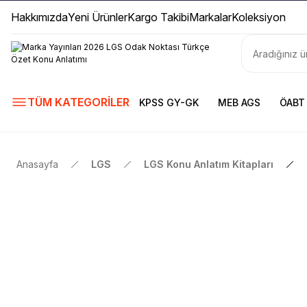
Hakkımızda
Yeni Ürünler
Kargo Takibi
Markalar
Koleksiyon
TÜM KATEGORİLER
KPSS GY-GK
MEB AGS
ÖABT
Anasayfa
LGS
LGS Konu Anlatım Kitapları