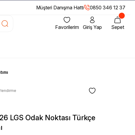
Müşteri Danışma Hattı
0850 346 12 37
Favorilerim
Giriş Yap
Sepet
tımı
rlendirme
026 LGS Odak Noktası Türkçe
ı