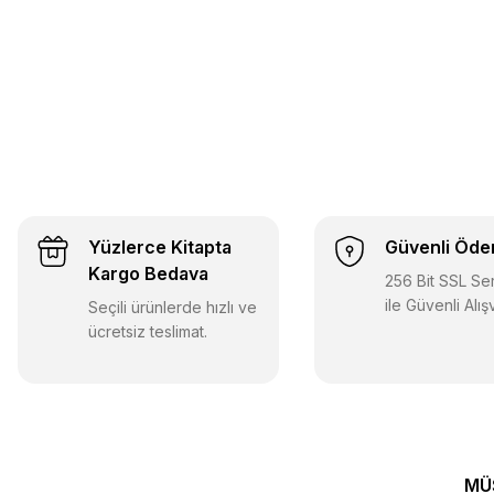
Marka Yayınları
Marka Yayınları 2026 LGS 1.Dönem Konuları Türkçe 3 De
Yüzlerce Kitapta
Güvenli Öd
30,00 TL
Kargo Bedava
18,00 TL
256 Bit SSL Sert
ile Güvenli Alış
Seçili ürünlerde hızlı ve
Sepete Ekle
ücretsiz teslimat.
Marka Yayınları
Marka Yayınları 2026 LGS 1.Dönem Konuları İngilizce 6 D
MÜ
30,00 TL