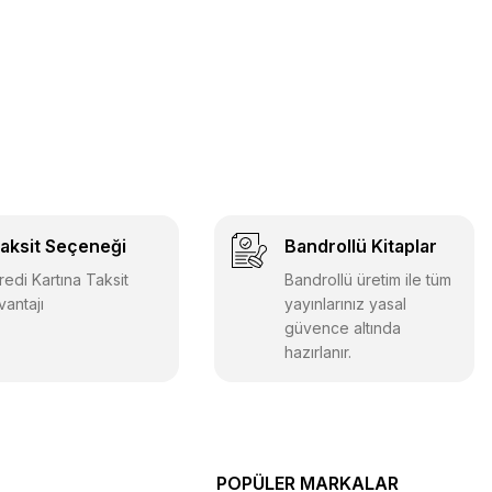
matik 3 Deneme
aksit Seçeneği
Bandrollü Kitaplar
redi Kartına Taksit
Bandrollü üretim ile tüm
vantajı
yayınlarınız yasal
güvence altında
hazırlanır.
ilimleri 3 Deneme
POPÜLER MARKALAR