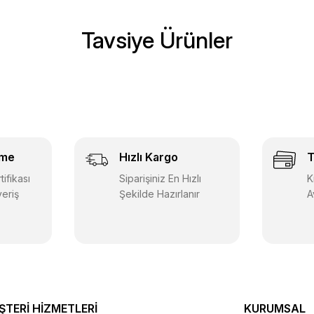
Tavsiye Ürünler
Marka Yayınları
neme
Marka Yayınları 2026 LGS 1.Dönem Konuları Mate
eme
Hızlı Kargo
T
30,00 TL
18,00 TL
ifikası
Siparişiniz En Hızlı
K
veriş
Şekilde Hazırlanır
A
Sepete Ekle
Marka Yayınları
eneme
Marka Yayınları 2026 LGS 1. Dönem Konuları Fen B
ŞTERİ HİZMETLERİ
KURUMSAL
30,00 TL