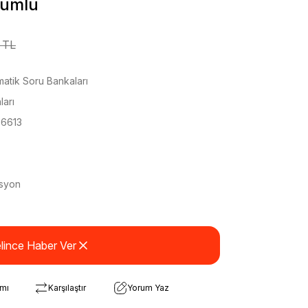
zümlü
 TL
tik Soru Bankaları
ları
6613
syon
lince Haber Ver
rmı
Karşılaştır
Yorum Yaz