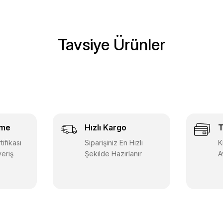
Tavsiye Ürünler
Data Yayınları
ları 2026 ALES Tamamı Çözümlü Soru Bankası
Data Yay
eme
Hızlı Kargo
T
550,00 TL
357,50 TL
ifikası
Siparişiniz En Hızlı
K
veriş
Şekilde Hazırlanır
A
Sepete Ekle