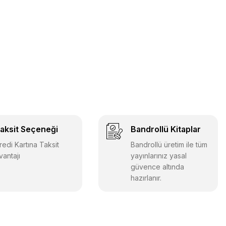
Data Yayınları
ınları 2026 DGS Tamamı Çözümlü Soru Bankası
aksit Seçeneği
Bandrollü Kitaplar
550,00 TL
357,50 TL
redi Kartına Taksit
Bandrollü üretim ile tüm
vantajı
yayınlarınız yasal
Sepete Ekle
güvence altında
hazırlanır.