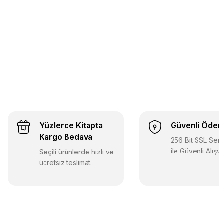
Data Yayınları
Data Yayınları 2026 DGS Konu Anlatımlı
Data Yayın
Yüzlerce Kitapta
Güvenli Öd
550,00 TL
Kargo Bedava
357,50 TL
256 Bit SSL Sert
ile Güvenli Alış
Seçili ürünlerde hızlı ve
Sepete Ekle
ücretsiz teslimat.
Data Yayınları
Data Yayınları ALES Tamamı Çözümlü 7 Deneme Sınavı