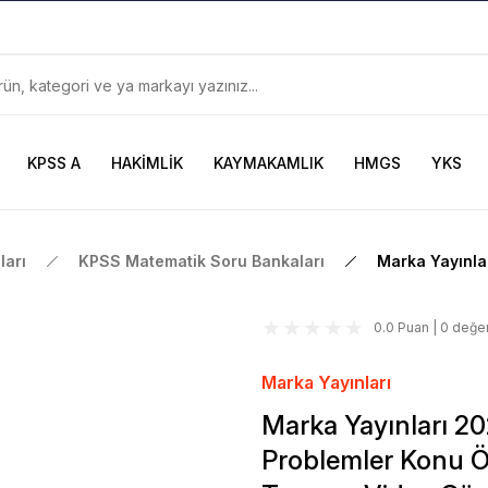
899TL
ve Üzeri Alışverişlerinizde
KARGO BEDAVA
Güncel ve Sınav Odaklı Kaynaklar
KPSS A
HAKİMLİK
KAYMAKAMLIK
HMGS
YKS
arı
KPSS Matematik Soru Bankaları
Marka Yayınla
0.0 Puan | 0 değe
Marka Yayınları
Marka Yayınları 
Problemler Konu Öz