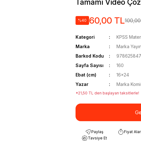
Tamamı Video Çö
60,00 TL
100,00
%40
Kategori
KPSS Matema
Marka
Marka Yayın
Barkod Kodu
978625847
Sayfa Sayısı
160
Ebat (cm)
16x24
Yazar
Marka Komi
*21,50 TL den başlayan taksitlerle!
Ge
Paylaş
Fiyat Ala
Tavsiye Et