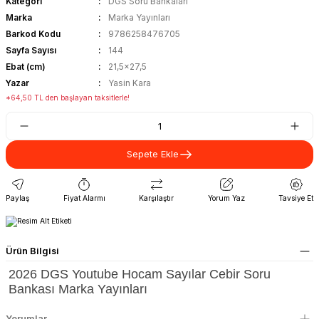
Kategori
DGS Soru Bankaları
Marka
Marka Yayınları
Barkod Kodu
9786258476705
Sayfa Sayısı
144
Ebat (cm)
21,5x27,5
Yazar
Yasin Kara
*64,50 TL den başlayan taksitlerle!
Sepete Ekle
Paylaş
Fiyat Alarmı
Karşılaştır
Yorum Yaz
Tavsiye Et
Ürün Bilgisi
2026 DGS Youtube Hocam Sayılar Cebir Soru
Bankası Marka Yayınları
Yorumlar