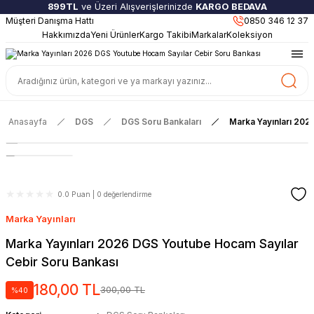
899TL
ve Üzeri Alışverişlerinizde
KARGO BEDAVA
Müşteri Danışma Hattı
Güncel ve Sınav Odaklı Kaynaklar
0850 346 12 37
Hakkımızda
Yeni Ürünler
Kargo Takibi
Markalar
Koleksiyon
Anasayfa
DGS
DGS Soru Bankaları
Marka Yayınları 202
0.0 Puan | 0 değerlendirme
Marka Yayınları
Marka Yayınları 2026 DGS Youtube Hocam Sayılar
Cebir Soru Bankası
180,00 TL
300,00 TL
%40